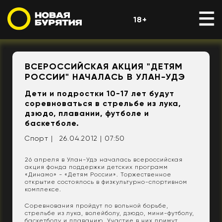
18+
ВСЕРОССИЙСКАЯ АКЦИЯ "ДЕТЯМ
РОССИИ" НАЧАЛАСЬ В УЛАН-УДЭ
Дети и подростки 10-17 лет будут
соревноваться в стрельбе из лука,
дзюдо, плавании, футболе и
баскетболе.
Спорт |
26.04.2012 | 07:50
26 апреля в Улан-Удэ началась всероссийская
акция фонда поддержки детских программ
«Динамо» - «Детям России». Торжественное
открытие состоялось в физкультурно-спортивном
комплексе.
Соревнования пройдут по вольной борьбе,
стрельбе из лука, волейболу, дзюдо, мини-футболу,
баскетболу и плаванию. Участие в них примут