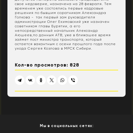
свое недоверие, назначена на 28 февраля. Тем
временем уже состоялись первые кадровые
решения по бывшим соратникам Александра
Голкова - так первый зам руководителя
администрации Олег Екимовский уже назначен
советником главы Бурятии, а его
непосредственный начальник Александр
Аюшеев,по данным АТВ, уже в ближашее время
займет пост министра транспорта, который
остается вакантным с осени прошлого года после
ухода Сергея Козлова в МРСК Сибири.
Кол-во просмотров: 828
Мы в социальных сетях: