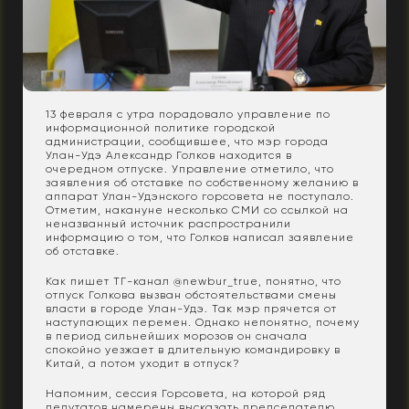
13 февраля с утра порадовало управление по
информационной политике городской
администрации, сообщившее, что мэр города
Улан-Удэ Александр Голков находится в
очередном отпуске. Управление отметило, что
заявления об отставке по собственному желанию в
аппарат Улан-Удэнского горсовета не поступало.
Отметим, накануне несколько СМИ со ссылкой на
неназванный источник распространили
информацию о том, что Голков написал заявление
об отставке.
Как пишет ТГ-канал @newbur_true, понятно, что
отпуск Голкова вызван обстоятельствами смены
власти в городе Улан-Удэ. Так мэр прячется от
наступающих перемен. Однако непонятно, почему
в период сильнейших морозов он сначала
спокойно уезжает в длительную командировку в
Китай, а потом уходит в отпуск?
Напомним, сессия Горсовета, на которой ряд
депутатов намерены высказать председателю