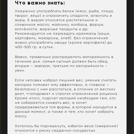
Что важно знать:
Умеренно употреблять белки (мясо, рыба, птица,
творог, яйцо) и ограничить сладости, алкоголь и
жиры. К жирам относятся растительное и
сливочное масло, майонез, колбасы, фарши,
копчёности, жареные продукты и др.
Рекомендуется не переедать крахмалы (каши,
картофель, макароны, хлеб). Без ограничений
можно употреблять овощи (кроме картофеля) до
400-500 гр. в сутки.
Важно, правильно распределить калорийность в
течение дня: самым сытным должен быть обед,
вторым – завтрак, третьим по калорийности –
ужин.
Если человек набрал лишний вес, умение считать
калории поможет ему эффективно, а главное –
безопасно с ним расстаться, в отличие от жестких
диет, «голодовок» и строгих ограничений рациона.
Кроме этого, подсчет калорий необходим тем, кто
не собирается снижать вес, а хочет
придерживаться той формы, в которой находится в
данный момент, а также и тем, кто хочет набрать
массу.
Хотелось бы подчеркнуть, избыток веса (ожирение)
относится к риску сердечно-сосудистых