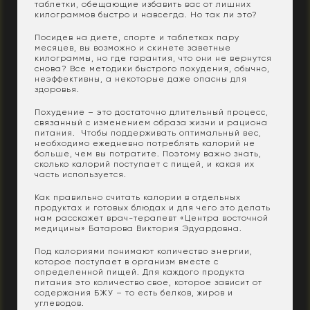
таблетки, обещающие избавить вас от лишних
килограммов быстро и навсегда. Но так ли это?
Посидев на диете, спорте и таблетках пару
месяцев, вы возможно и скинете заветные
килограммы, но где гарантия, что они не вернутся
снова? Все методики быстрого похудения, обычно,
неэффективны, а некоторые даже опасны для
здоровья.
Похудение – это достаточно длительный процесс,
связанный с изменением образа жизни и рациона
питания. Чтобы поддерживать оптимальный вес,
необходимо ежедневно потреблять калорий не
больше, чем вы потратите. Поэтому важно знать,
сколько калорий поступает с пищей, и какая их
часть используется.
Как правильно считать калории в отдельных
продуктах и готовых блюдах и для чего это делать
нам расскажет врач-терапевт «Центра восточной
медицины» Батарова Виктория Эдуардовна.
Под калориями понимают количество энергии,
которое поступает в организм вместе с
определенной пищей. Для каждого продукта
питания это количество свое, которое зависит от
содержания БЖУ – то есть белков, жиров и
углеводов.