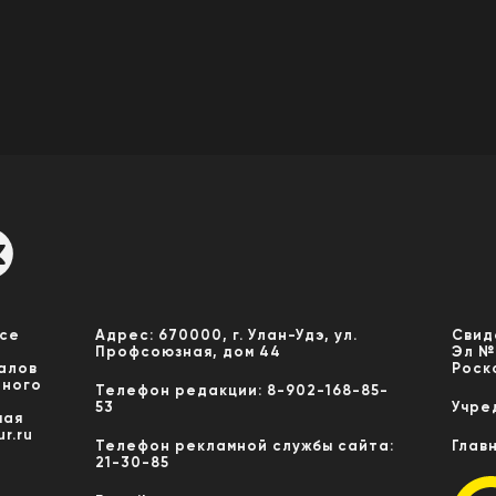
Все
Адрес: 670000, г. Улан-Удэ, ул.
Свид
Профсоюзная, дом 44
Эл №
алов
Роск
нного
Телефон редакции: 8-902-168-85-
53
Учре
мая
r.ru
Телефон рекламной службы сайта:
Глав
21-30-85