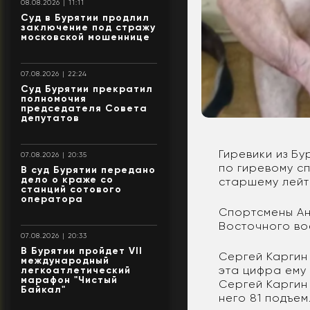
08.08.2026 | 11:11
Суд в Бурятии продлил
заключение под стражу
московской мошеннице
07.08.2026 | 22:24
Суд Бурятии прекратил
полномочия
председателя Совета
депутатов
Гиревики из Б
07.08.2026 | 20:35
по гиревому с
В суд Бурятии передано
дело о краже со
старшему лейт
станций сотового
оператора
Спортсмены Ан
Восточного во
07.08.2026 | 20:33
В Бурятии пройдет VII
Сергей Каргин
международный
эта цифра ему
легкоатлетический
марафон "Чистый
Сергей Каргин 
Байкал"
него 81 подъем