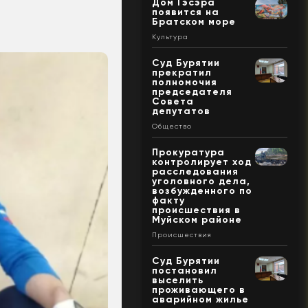
Дом Гэсэра
появится на
Братском море
Культура
Суд Бурятии
прекратил
полномочия
председателя
Совета
депутатов
Общество
Прокуратура
контролирует ход
расследования
уголовного дела,
возбужденного по
факту
происшествия в
Муйском районе
Происшествия
Суд Бурятии
постановил
выселить
проживающего в
аварийном жилье