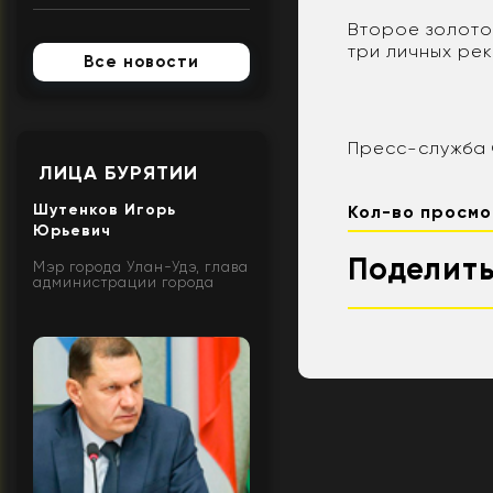
Второе золото
три личных ре
Все новости
Пресс-служба 
ЛИЦА БУРЯТИИ
Шутенков Игорь
Кол-во просмо
Юрьевич
Поделить
Мэр города Улан-Удэ, глава
администрации города