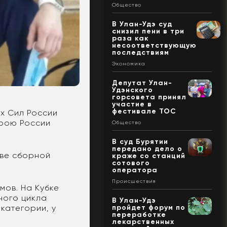
Общество
В Улан-Удэ суд
снизил пени в три
раза как
несоответствующую
последствиям
Экономика
Депутат Улан-
Удэнского
горсовета принял
участие в
фестивале ТОС
ых Сил России
ерою России
Общество
В суд Бурятии
передано дело о
аве сборной
краже со станций
сотового
оператора
Происшествия
мов. На Кубке
ного цикла
В Улан-Удэ
пройдет форум по
категории, у
переработке
лекарственных