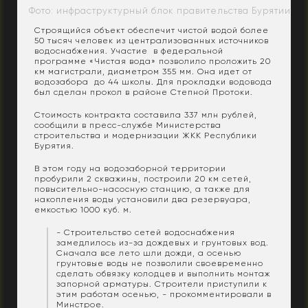
Фото: инфраструктурный блок правительства Бурятии
Строящийся объект обеспечит чистой водой более
50 тысяч человек из централизованных источников
водоснабжения. Участие в федеральной
программе «Чистая вода» позволило проложить 20
км магистрали, диаметром 355 мм. Она идет от
водозабора до 44 школы. Для прокладки водовода
был сделан прокол в районе Степной Протоки.
Стоимость контракта составила 337 млн рублей,
сообщили в пресс-службе Министерства
строительства и модернизации ЖКК Республики
Бурятия.
В этом году на водозаборной территории
пробурили 2 скважины, построили 20 км сетей,
повысительно-насосную станцию, а также для
накопления воды установили два резервуара,
емкостью 1000 куб. м.
- Строительство сетей водоснабжения
замедлилось из-за дождевых и грунтовых вод.
Сначала все лето шли дожди, а осенью
грунтовые воды не позволили своевременно
сделать обвязку колодцев и выполнить монтаж
запорной арматуры. Строители приступили к
этим работам осенью, - прокомментировали в
Минстрое.