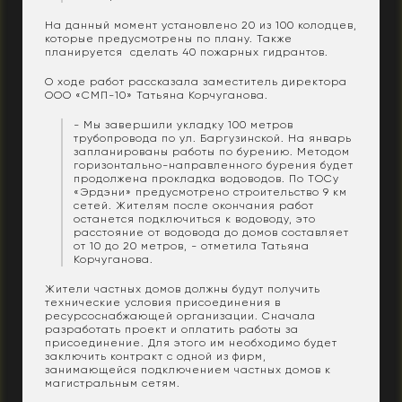
На данный момент установлено 20 из 100 колодцев,
которые предусмотрены по плану. Также
планируется сделать 40 пожарных гидрантов.
О ходе работ рассказала заместитель директора
ООО «СМП-10» Татьяна Корчуганова.
- Мы завершили укладку 100 метров
трубопровода по ул. Баргузинской. На январь
запланированы работы по бурению. Методом
горизонтально-направленного бурения будет
продолжена прокладка водоводов. По ТОСу
«Эрдэни» предусмотрено строительство 9 км
сетей. Жителям после окончания работ
останется подключиться к водоводу, это
расстояние от водовода до домов составляет
от 10 до 20 метров, - отметила Татьяна
Корчуганова.
Жители частных домов должны будут получить
технические условия присоединения в
ресурсоснабжающей организации. Сначала
разработать проект и оплатить работы за
присоединение. Для этого им необходимо будет
заключить контракт с одной из фирм,
занимающейся подключением частных домов к
магистральным сетям.