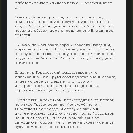
работать сейчас намного легче, - рассказывает
он.
Опыта у Владимира предостаточно, поэтому
привыкнуть к новому автобусу ему не составило
труда. Молодые водители, также работающие на
новых автобусах, даже спрашивают у Владимира
советов.
- Я езжу до Соснового бора и посёлка Звездный,
маршрут длинный. Пассажиры у меня постоянно в
автобусе засыпают, потому что тепло и комфортно,
люди расслабляются. Иногда приходится будить, -
отмечает он.
Владимир Гороховский рассказывает, что
расписание маршрута соблюдается очень строго,
иначе «о себе узнаешь много нового и
интересного». Тем не менее, водитель не
отрицает, что задержки случаются.
- Задержки, в основном, происходят из-за пробок
по улице Трубачеева, на Мелькомбинате и
«Почтовом» переезде. Я сразу же звоню в
диспетчерскую, ставлю в известность. Пассажиры
начинают звонить, диспетчеры объясняют
ситуацию и говорят им, в течение скольких минут я
буду на месте, - рассказывает он.