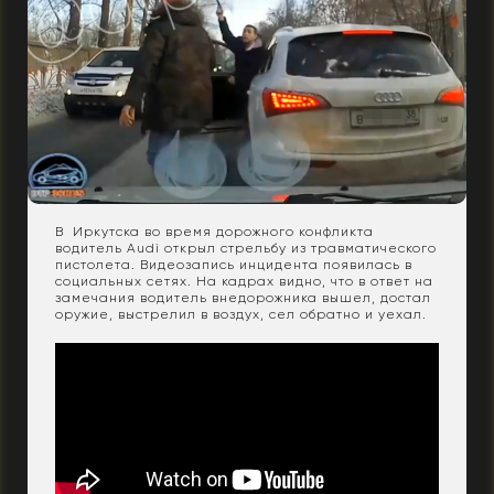
В Иркутска во время дорожного конфликта
водитель Audi открыл стрельбу из травматического
пистолета. Видеозапись инцидента появилась в
социальных сетях. На кадрах видно, что в ответ на
замечания водитель внедорожника вышел, достал
оружие, выстрелил в воздух, сел обратно и уехал.