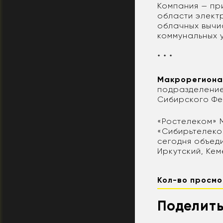
Компания — пр
области элект
облачных вычи
коммунальных у
* * *
Макрорегиона
подразделение
Сибирского Фе
«Ростелеком» 
«Сибирьтелеко
сегодня объед
Иркутский, Ке
Кол-во просмо
Поделить