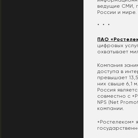
ведущие СМИ, 
России и мире.
* * *
ПАО «Ростеле
цифровых услуг
охватывает ми
Компания зани
доступа в инт
превышает 13,5
них свыше 6,1 
Россия являет
совместно с «
NPS (Net Promo
компании.
«Ростелеком» 
государственн