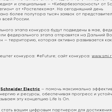
диа» и специальные — «Кибербезопасность» от Sch
егион» от «Ростелекома». На сегодняшний день
ано более полутора тысяч заявок от представите
 всей России.
льного этапа конкурса будут подведены в мае, фед
ели федерального этапа отправятся на Дальний Во
н — территорию, которая активно развивается ка
ештег конкурса: #eFuture; сайт конкурса:
www.smi.r
и
Schneider Electric
— помочь максимально эффекти
энергию и ресурсы, обеспечивая прогресс и устой
зываем эту концепцию Life Is On.
 стать вашим цифровым партнером для достижения