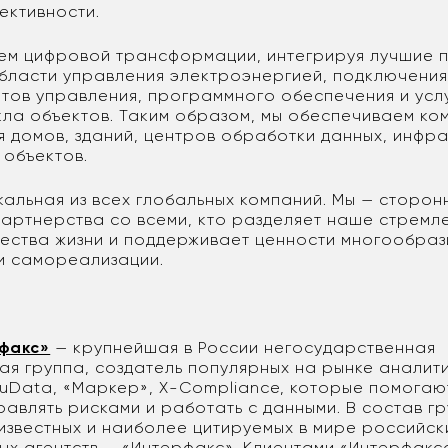
ективности.
ем цифровой трансформации, интегрируя лучшие 
области управления электроэнергией, подключения
нтов управления, программного обеспечения и услу
кла объектов. Таким образом, мы обеспечиваем ко
я домов, зданий, центров обработки данных, инфра
объектов.
кальная из всех глобальных компаний. Мы — сторон
партнерства со всеми, кто разделяет наше стремл
ества жизни и поддерживает ценности многообраз
и самореализации.
факс»
— крупнейшая в России негосударственная
я группа, создатель популярных на рынке аналит
RuData, «Маркер», X-Compliance, которые помогаю
авлять рисками и работать с данными. В состав гр
 известных и наиболее цитируемых в мире российск
х агентств — «Интерфакс». Клиентами «Интерфакс