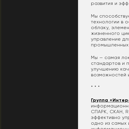
развития и эфф
Мы способству
технологии в 
облаку, элеме
жизненного ци
управление дл
промышленных 
Мы — самая ло
стандартов и 
улучшению кач
возможностей 
* * *
Группа «Интер
информационна
СПАРК, СКАН, 
эффективно упр
одно из самых
информационны