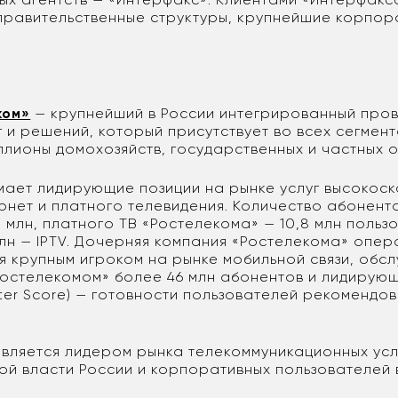
правительственные структуры, крупнейшие корпора
ком»
— крупнейший в России интегрированный про
 и решений, который присутствует во всех сегмент
ллионы домохозяйств, государственных и частных 
мает лидирующие позиции на рынке услуг высокос
ернет и платного телевидения. Количество абонент
 млн, платного ТВ «Ростелекома» — 10,8 млн пользо
млн — IPTV. Дочерняя компания «Ростелекома» опер
ся крупным игроком на рынке мобильной связи, об
Ростелекомом» более 46 млн абонентов и лидирующ
ter Score) — готовности пользователей рекомендов
является лидером рынка телекоммуникационных усл
ой власти России и корпоративных пользователей 