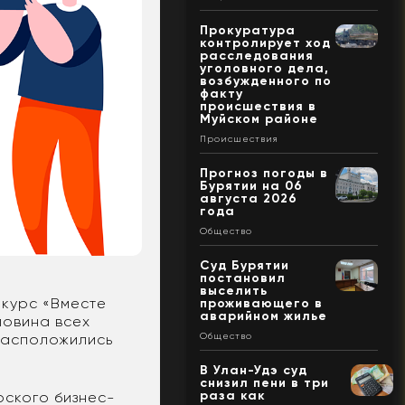
Прокуратура
контролирует ход
расследования
уголовного дела,
возбужденного по
факту
происшествия в
Муйском районе
Происшествия
Прогноз погоды в
Бурятии на 06
августа 2026
года
Общество
Суд Бурятии
постановил
выселить
нкурс «Вместе
проживающего в
аварийном жилье
ловина всех
Общество
 расположились
В Улан-Удэ суд
снизил пени в три
раза как
ского бизнес-