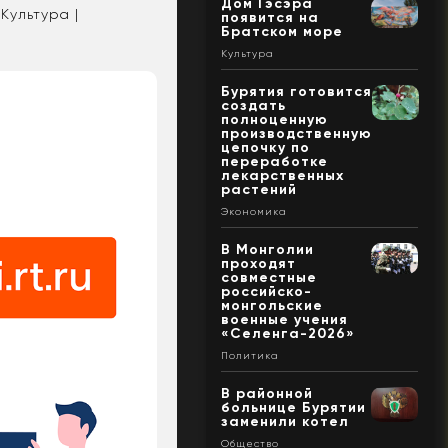
Дом Гэсэра
Культура |
появится на
Братском море
Культура
Бурятия готовится
создать
полноценную
производственную
цепочку по
переработке
лекарственных
растений
Экономика
В Монголии
проходят
совместные
российско-
монгольские
военные учения
«Селенга-2026»
Политика
В районной
больнице Бурятии
заменили котел
Общество