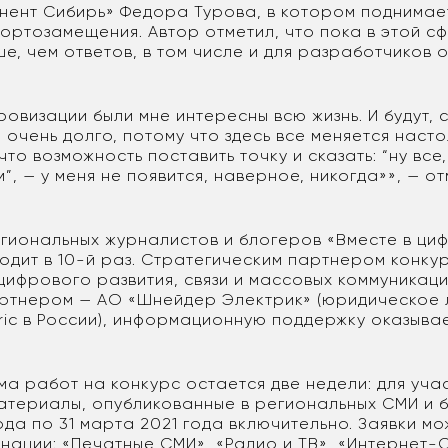
инент Сибирь» Федора Турова, в котором поднимае
ортозамещения. Автор отметил, что пока в этой с
е, чем ответов, в том числе и для разработчиков 
ровизации были мне интересны всю жизнь. И будут, 
очень долго, потому что здесь все меняется насто
что возможность поставить точку и сказать: “ну все
м”, — у меня не появится, наверное, никогда»», — 
егиональных журналистов и блогеров «Вместе в ци
одит в 10-й раз. Стратегическим партнером конку
цифрового развития, связи и массовых коммуникац
ртнером — АО «Шнейдер Электрик» (юридическое 
tric в России), информационную поддержку оказыва
а работ на конкурс остается две недели: для уча
атериалы, опубликованные в региональных СМИ и б
да по 31 марта 2021 года включительно. Заявки мо
нации: «Печатные СМИ», «Радио и ТВ», «Интернет-