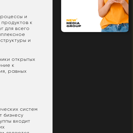
процессы и
 продуктов к
г для всего
мплексное
структуры и
ники открытых
ение к
ия, равных
ических систем
т бизнесу
уппы входит
их
а» являются