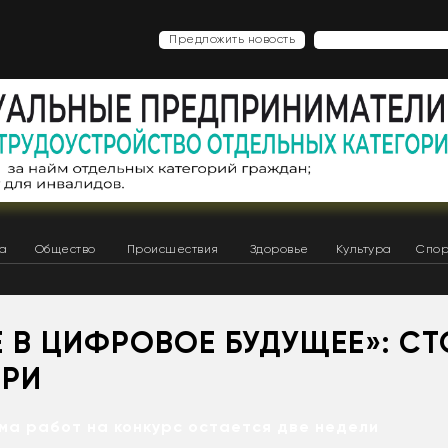
Предложить новость
ка
Общество
Происшествия
Здоровье
Культура
Спор
 В ЦИФРОВОЕ БУДУЩЕЕ»: СТ
ИРИ
ма работ на конкурс остается две недели