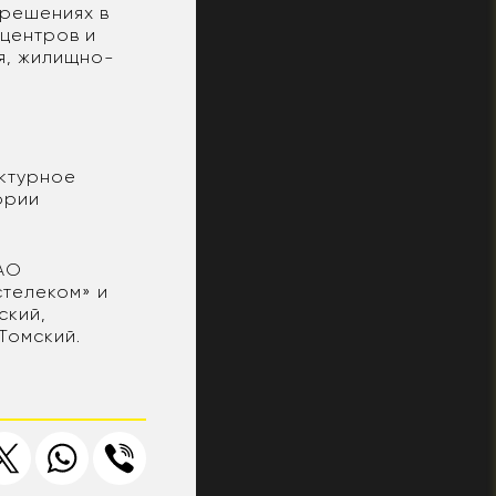
 решениях в
-центров и
я, жилищно-
ктурное
ории
ОАО
стелеком» и
ский,
Томский.