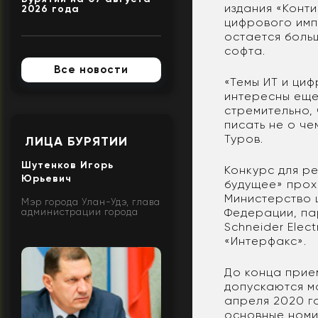
издания «Конт
2026 года
цифрового имп
остается больш
софта.
Все новости
«Темы ИТ и циф
интересны еще 
стремительно, 
писать не о че
Туров.
ЛИЦА БУРЯТИИ
Шутенков Игорь
Конкурс для р
Юрьевич
будущее» прох
Министерство 
Мэр города Улан-Удэ, глава
Федерации, па
администрации города
Schneider Elec
«Интерфакс».
До конца прием
допускаются м
апреля 2020 го
основные номи