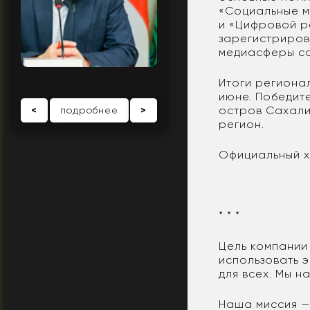
«Социальные ме
и «Цифровой р
зарегистриров
медиасферы со
Итоги региона
июне. Победит
остров Сахали
<
подробнее
>
регион.
Официальный х
* * *
Цель компани
использовать 
для всех. Мы на
Наша миссия —