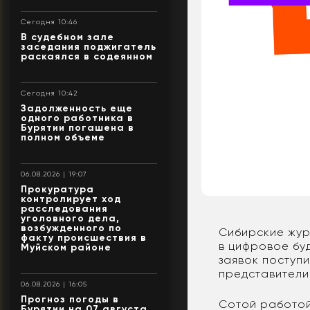
Сегодня 10:46
В судебном зале
заседания поджигатель
раскаялся в содеянном
Сегодня 10:42
Задолженность еще
одного работника в
Бурятии погашена в
полном объеме
06.08.2026 | 19:07
Прокуратура
контролирует ход
расследования
уголовного дела,
возбужденного по
Сибирские жур
факту происшествия в
в цифровое бу
Муйском районе
заявок поступ
представители
06.08.2026 | 16:05
Прогноз погоды в
Сотой работой
Бурятии на 07 августа