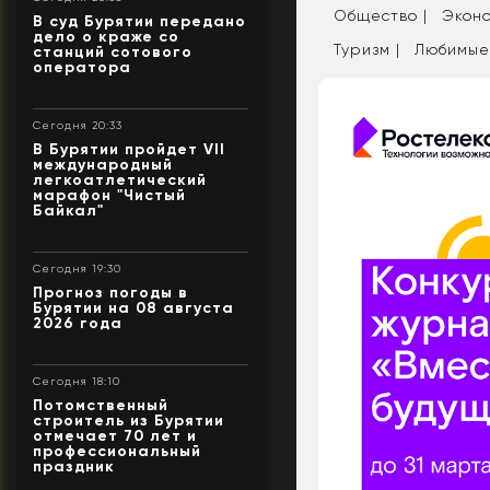
Общество |
Эконо
В суд Бурятии передано
дело о краже со
Туризм |
Любимые
станций сотового
оператора
Сегодня 20:33
В Бурятии пройдет VII
международный
легкоатлетический
марафон "Чистый
Байкал"
Сегодня 19:30
Прогноз погоды в
Бурятии на 08 августа
2026 года
Сегодня 18:10
Потомственный
строитель из Бурятии
отмечает 70 лет и
профессиональный
праздник