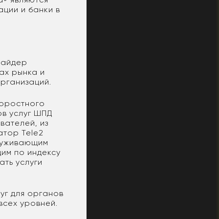
ции и банки в
вайдер
ах рынка и
организаций.
коростного
ов услуг ШПД
вателей, из
атор Tele2
служивающим
им по индексу
ать услуги
уг для органов
всех уровней.