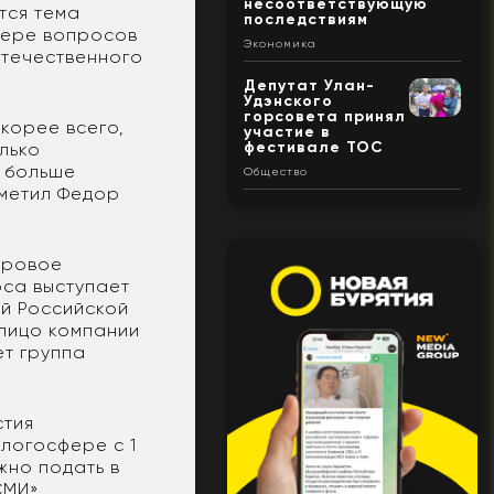
несоответствующую
тся тема
последствиям
фере вопросов
Экономика
отечественного
Депутат Улан-
Удэнского
горсовета принял
скорее всего,
участие в
фестивале ТОС
лько
, больше
Общество
отметил Федор
фровое
рса выступает
ий Российской
лицо компании
ет группа
стия
логосфере с 1
жно подать в
СМИ»,