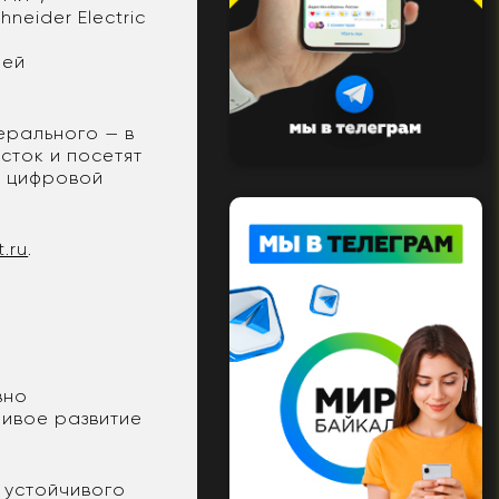
neider Electric
лей
ерального — в
сток и посетят
к цифровой
t.ru
.
вно
чивое развитие
 устойчивого