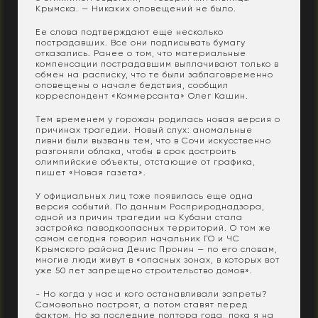
Крымска. — Никаких оповещений не было.
Ее слова подтверждают еще несколько
пострадавших. Все они подписывать бумагу
отказались. Ранее о том, что материальные
компенсации пострадавшим выплачивают только в
обмен на расписку, что те были заблаговременно
оповещены о начале бедствия, сообщил
корреспондент «Коммерсанта» Олег Кашин.
Тем временем у горожан родилась новая версия о
причинах трагедии. Новый слух: аномальные
ливни были вызваны тем, что в Сочи искусственно
разгоняли облака, чтобы в срок достроить
олимпийские объекты, отстающие от графика,
пишет «Новая газета».
У официальных лиц тоже появилась еще одна
версия событий. По данным Росприроднадзора,
одной из причин трагедии на Кубани стала
застройка паводкоопасных территорий. О том же
самом сегодня говорил начальник ГО и ЧС
Крымского района Денис Пронин — по его словам,
многие люди живут в «опасных зонах, в которых вот
уже 50 лет запрещено строительство домов».
- Но когда у нас и кого останавливали запреты?
Самовольно построят, а потом ставят перед
фактом. Но за последние полтора года, пока я на