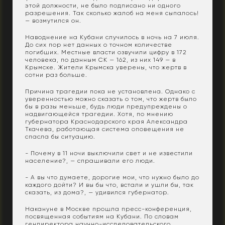
этой должности, не было подписано ни одного
разрешения. Так сколько жалоб на меня сыпалось!
— возмутился он.
Наводнение на Кубани случилось в ночь на 7 июля.
До сих пор нет данных о точном количестве
погибших. Местные власти озвучили цифру в 172
человека, по данным СК — 162, из них 149 — в
Крымске. Жители Крымска уверены, что жертв в
сотни раз больше.
Причина трагедии пока не установлена. Однако с
уверенностью можно сказать о том, что жертв было
бы в разы меньше, будь люди предупреждены о
надвигающейся трагедии. Хотя, по мнению
губернатора Краснодарского края Александра
Ткачева, работающая система оповещения не
спасла бы ситуацию.
- Почему в 11 ночи выключили свет и не известили
население?, — спрашивали его люди.
- А вы что думаете, дорогие мои, что нужно было до
каждого дойти? И вы бы что, встали и ушли бы, так
сказать, из дома?, — удивился губернатор.
Накануне в Москве прошла пресс-конференция,
посвященная событиям на Кубани. По словам
гендиректора научно-исследовательского