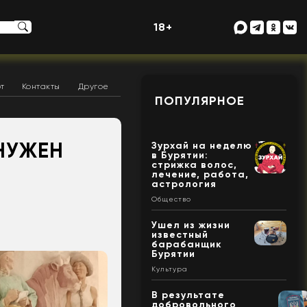
18+
т
Контакты
Другое
ПОПУЛЯРНОЕ
НУЖЕН
Зурхай на неделю
в Бурятии:
стрижка волос,
лечение, работа,
астрология
Общество
Ушел из жизни
известный
барабанщик
Бурятии
Культура
В результате
добровольного