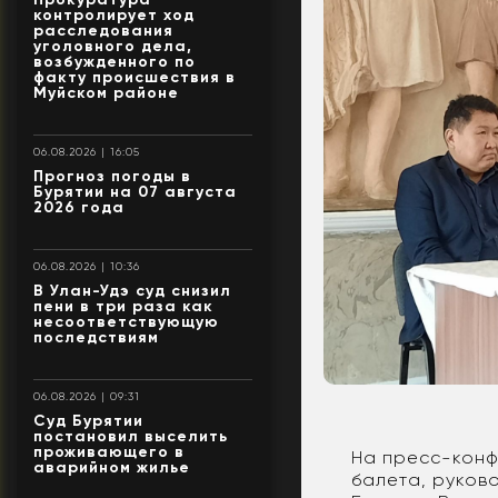
контролирует ход
расследования
уголовного дела,
возбужденного по
факту происшествия в
Муйском районе
06.08.2026 | 16:05
Прогноз погоды в
Бурятии на 07 августа
2026 года
06.08.2026 | 10:36
В Улан-Удэ суд снизил
пени в три раза как
несоответствующую
последствиям
06.08.2026 | 09:31
Суд Бурятии
постановил выселить
проживающего в
На пресс-конф
аварийном жилье
балета, руков