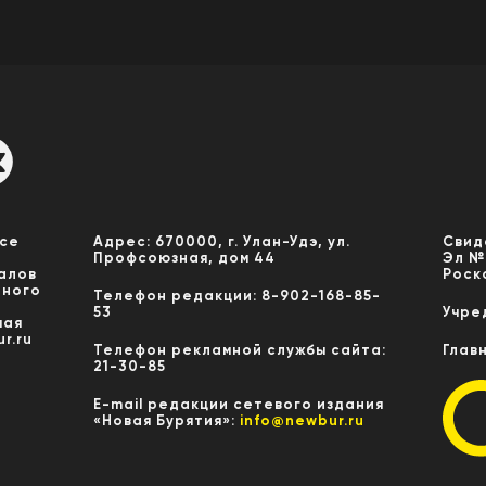
Все
Адрес: 670000, г. Улан-Удэ, ул.
Свид
Профсоюзная, дом 44
Эл №
алов
Роск
нного
Телефон редакции: 8-902-168-85-
53
Учре
мая
r.ru
Телефон рекламной службы сайта:
Глав
21-30-85
E-mail редакции сетевого издания
«Новая Бурятия»:
info@newbur.ru