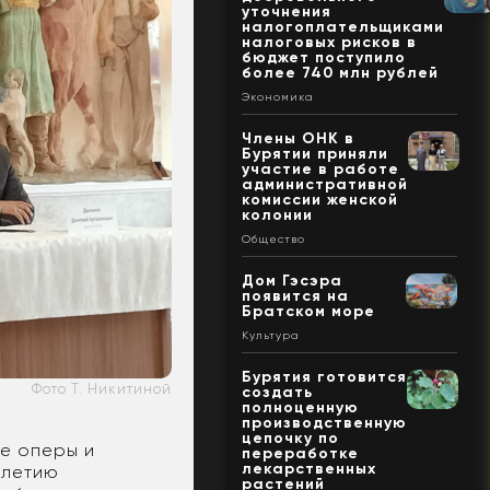
уточнения
налогоплательщиками
налоговых рисков в
бюджет поступило
более 740 млн рублей
Экономика
Члены ОНК в
Бурятии приняли
участие в работе
административной
комиссии женской
колонии
Общество
Дом Гэсэра
появится на
Братском море
Культура
Бурятия готовится
Фото Т. Никитиной
создать
полноценную
производственную
цепочку по
ре оперы и
переработке
лекарственных
-летию
растений