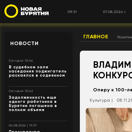
09:51
07.08.2026 г.
ГЛАВНОЕ
Полити
НОВОСТИ
Сегодня 10:46
ВЛАДИМИ
В судебном зале
заседания поджигатель
КОНКУР
раскаялся в содеянном
Оперу к 100-л
Сегодня 10:42
Задолженность еще
Культура |
08.11.2
одного работника в
Бурятии погашена в
полном объеме
06.08.2026 | 19:07
Прокуратура