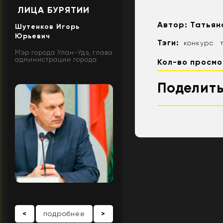
ЛИЦА БУРЯТИИ
Автор:
Татьян
Шутенков Игорь
Юрьевич
Тэги:
конкурс
Мэр города Улан-Удэ, глава
администрации города
Кол-во просмо
Поделить
<
подробнее
>