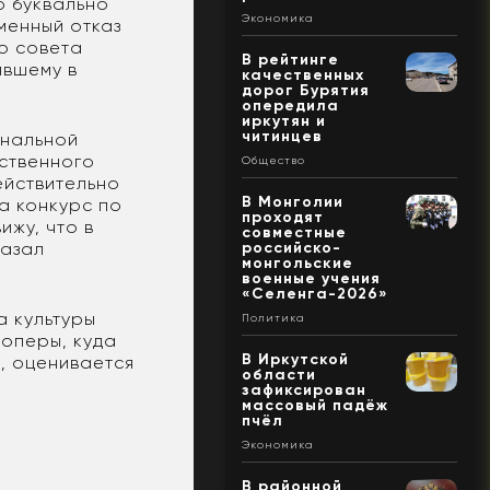
о буквально
Экономика
енный отказ
о совета
В рейтинге
явшему в
качественных
дорог Бурятия
опередила
иркутян и
читинцев
ональной
ественного
Общество
ействительно
В Монголии
а конкурс по
проходят
ижу, что в
совместные
казал
российско-
монгольские
военные учения
«Селенга-2026»
 культуры
Политика
 оперы, куда
В Иркутской
, оценивается
области
зафиксирован
массовый падёж
пчёл
Экономика
В районной