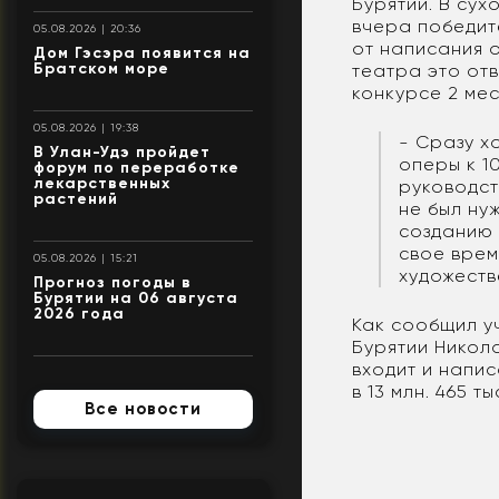
Бурятии. В сух
вчера победит
05.08.2026 | 20:36
от написания 
Дом Гэсэра появится на
Братском море
театра это от
конкурсе 2 ме
05.08.2026 | 19:38
- Сразу х
В Улан-Удэ пройдет
оперы к 1
форум по переработке
лекарственных
руководст
растений
не был ну
созданию 
свое врем
05.08.2026 | 15:21
художеств
Прогноз погоды в
Бурятии на 06 августа
2026 года
Как сообщил у
Бурятии Никол
входит и напи
в 13 млн. 465 ты
Все новости