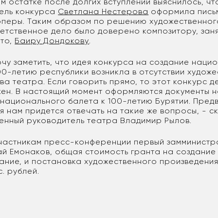
ом остатке после долгих вступлений выяснилось, чт
ель конкурса
Светлана Нестерова
оформила письм
оперы. Таким образом по решению художественног
ветственное дело было доверено композитору, зан
сто,
Баиру Дондокову
.
очу заметить, что идея конкурса на создание наци
00-летию республики возникла в отсутствии худож
ва театра. Если говорить прямо, то этот конкурс д
жен. В настоящий момент оформляются документы н
национального балета к 100-летию Бурятии. Предв
я нам придется отвечать на такие же вопросы, - с
енный руководитель театра Владимир Рылов.
частникам пресс-конференции первый замминистра
ай Емонаков, общая стоимость гранта на создание
сание, и постановка художественного произведения
с. рублей.