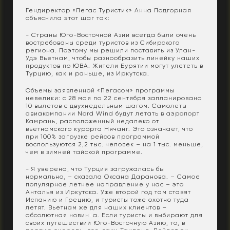
Гендиректор «Пегас Туристик» Анна Подгорная
объяснила этот шаг так:
- Страны Юго-Восточной Азии всегда были очень
востребованы среди туристов из Сибирского
региона. Поэтому мы решили поставить из Улан-
Удэ Вьетнам, чтобы разнообразить линейку наших
продуктов по ЮВА. Жители Бурятии могут улететь в
Турцию, как и раньше, из Иркутска.
Объемы заявленной «Пегасом» программы
невелики: с 28 мая по 22 сентября запланировано
10 вылетов с двухнедельным шагом. Самолеты
авиакомпании Nord Wind будут летать в аэропорт
Камрань, расположенный недалеко от
вьетнамского курорта Нячанг. Это означает, что
при 100% загрузке рейсов программой
воспользуются 2,2 тыс. человек – на 1 тыс. меньше,
чем в зимней тайской программе.
- Я уверена, что Турция загружалась бы
нормально, – сказала Оксана Даранова. – Самое
популярное летнее направление у нас – это
Анталья из Иркутска. Уже второй год там ставят
Испанию и Грецию, и туристы тоже охотно туда
летят. Вьетнам же для наших клиентов –
абсолютная новин
к
а. Если туристы и выбирают для
своих путешествий Юго-Восточную Азию, то, в