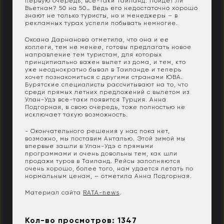
первую очередь, все-таки Таиланд. Пойдет ли
Вьетнам? 50 на 50… Ведь его недостаточно хорошо
знают не только туристы, но и менеджеры – в
рекламных турах успели побывать немногие.
Оксана Дарнанова отметила, что она и ее
коллеги, тем не менее, готовы предлагать новое
направление тем туристам, для которых
принципиально важен вылет из дома, и тем, кто
уже неоднократно бывал в Таиланде и теперь
хочет познакомиться с другими странами ЮВА.
Бурятские специалисты рассчитывают на то, что
среди прямых летних предложений с вылетом из
Улан-Удэ все-таки появится Турция. Анна
Подгорная, в свою очередь, тоже полностью не
исключает такую возможность.
- Окончательного решения у нас пока нет,
возможно, мы поставим Анталью. Этой зимой мы
впервые зашли в Улан-Удэ с прямыми
программами и очень довольны тем, как шли
продажи туров в Таиланд. Рейсы заполняются
очень хорошо, более того, нам удается летать по
нормальным ценам, – отметила Анна Подгорная.
Материал сайта
RATA-news
.
Кол-во просмотров: 1347