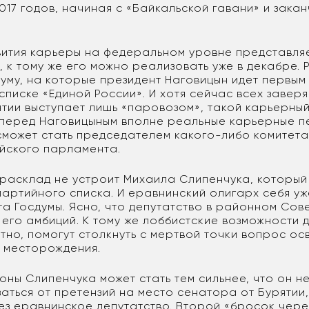
17 годов, начиная с «Байкальской гавани» и зака
вития карьеры на федеральном уровне представля
 к тому же его можно реализовать уже в декабре. Р
уму, на которые президент Наговицын идет первым
писке «Единой России». И хотя сейчас всех заверя
ятии выступает лишь «паровозом», такой карьерны
 перед Наговицыным вполне реальные карьерные п
сможет стать председателем какого-либо комитета
йского парламента.
 расклад не устроит Михаила Слипенчука, который
артийного списка. И еравнинский олигарх себя уж
а Госдумы. Ясно, что депутатство в районном Сов
 его амбиций. К тому же лоббистские возможности 
тно, помогут столкнуть с мертвой точки вопрос ос
 месторождения.
ны Слипенчука может стать тем сильнее, что он не
аться от претензий на место сенатора от Бурятии
ез еравнинское депутатство. Второй «бросок чере