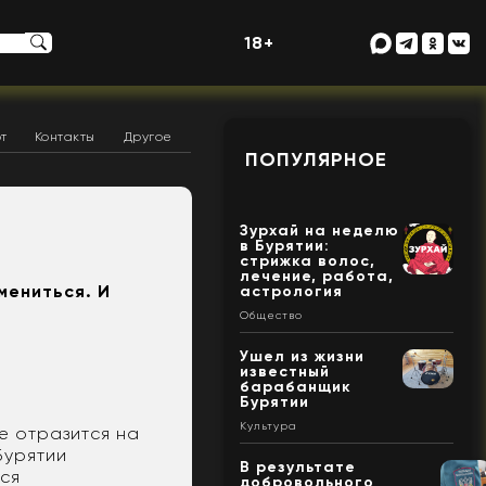
18+
т
Контакты
Другое
ПОПУЛЯРНОЕ
Зурхай на неделю
в Бурятии:
стрижка волос,
лечение, работа,
мениться. И
астрология
Общество
Ушел из жизни
известный
барабанщик
Бурятии
Культура
е отразится на
Бурятии
В результате
тся
добровольного