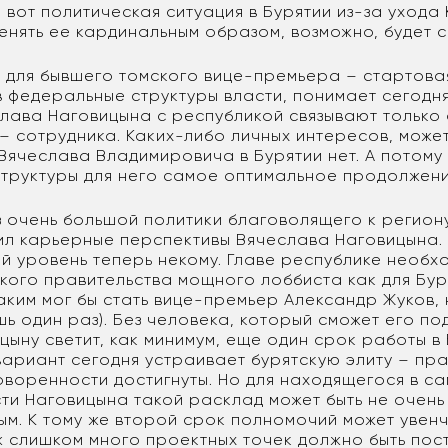
 вот политическая ситуация в Бурятии из-за ухода
менять ее кардинальным образом, возможно, будет 
ия для бывшего томского вице-премьера – стартов
в федеральные структуры власти, понимает сегодн
слава Наговицына с республикой связывают только
– сотрудника. Каких-либо личных интересов, может
 Вячеслава Владимировича в Бурятии нет. А потому
труктуры для него самое оптимальное продолжени
з очень большой политики благоволящего к регион
ил карьерные перспективы Вячеслава Наговицына. 
й уровень теперь некому. Главе республике необх
ого правительства мощного лоббиста как для Буря
аким мог бы стать вице-премьер Александр Жуков, 
ь один раз). Без человека, который сможет его по
цыну светит, как минимум, еще один срок работы в 
вариант сегодня устраивает бурятскую элиту – пр
говоренности достигнуты. Но для находящегося в с
сти Наговицына такой расклад может быть не очень
ым. К тому же второй срок полномочий может увен
ж слишком много проектных точек должно быть пос