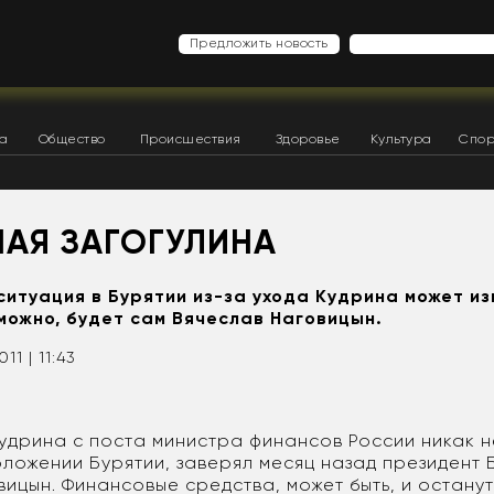
Предложить новость
ка
Общество
Происшествия
Здоровье
Культура
Спор
НАЯ ЗАГОГУЛИНА
ситуация в Бурятии из-за ухода Кудрина может из
зможно, будет сам Вячеслав Наговицын.
011 | 11:43
Кудрина с поста министра финансов России никак н
ложении Бурятии, заверял месяц назад президент 
ицын. Финансовые средства, может быть, и остану