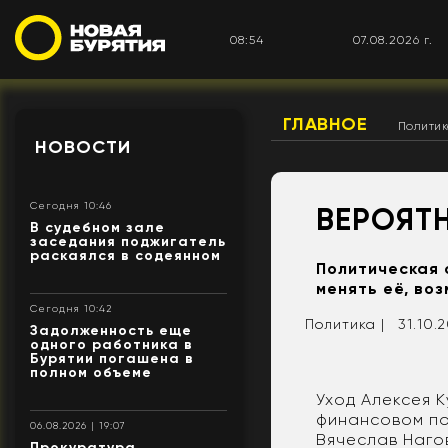
08:54
07.08.2026 г.
ГЛАВНОЕ
Полити
НОВОСТИ
Сегодня 10:46
ВЕРОЯТ
В судебном зале
заседания поджигатель
раскаялся в содеянном
Политическая 
менять её, во
Сегодня 10:42
Политика |
31.10.2
Задолженность еще
одного работника в
Бурятии погашена в
полном объеме
Уход Алексея 
финансовом по
06.08.2026 | 19:07
Вячеслав Нагов
Прокуратура