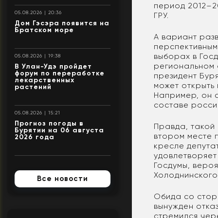
период 2012–20
05.08.2026 | 20:36
ГРУ.
Дом Гэсэра появится на
Братском море
А вариант раз
перспективным,
выборах в Госд
05.08.2026 | 19:38
региональном с
В Улан-Удэ пройдет
форум по переработке
президент Бур
лекарственных
может открыть
растений
Например, он 
составе росси
05.08.2026 | 15:21
Прогноз погоды в
Правда, такой
Бурятии на 06 августа
втором месте п
2026 года
кресле депутат
удовлетворяет
Госдумы, вероя
Холоднинского
Все новости
Обида со сторо
вынужден отказ
стремился чер