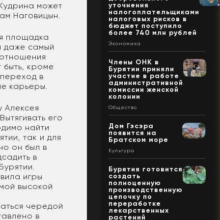
 Кудрина может
уточнения
налогоплательщиками
сам Наговицын.
налоговых рисков в
бюджет поступило
более 740 млн рублей
ая площадка
Экономика
я даже самый
 отношения
Члены ОНК в
 быть, кроме
Бурятии приняли
 переход в
участие в работе
административной
е карьеры.
комиссии женской
колонии
у Алексея
Общество
Вытягивать его
Дом Гэсэра
одимо найти
появится на
тии, так и для
Братском море
но он был в
Культура
дсадить в
Бурятии.
Бурятия готовится
авила игры
создать
полноценную
амой высокой
производственную
цепочку по
переработке
чаться чередой
лекарственных
тавлено в
растений