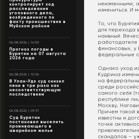
неизменными, а
контролирует ход
расследования
измениться. И 
уголовного дела,
возбужденного по
факту происшествия в
То, что Бурят
Муйском районе
для перехода 
наивный. Вяче
работодателя 
06.08.2026 | 16:05
финансовых, у
Прогноз погоды в
Бурятии на 07 августа
федеральные с
2026 года
Однако уход и
Кудрина измен
06.08.2026 | 10:36
на федеральны
В Улан-Удэ суд снизил
пени в три раза как
среди российск
несоответствующую
самого себя (т
последствиям
республике лиш
Москву, Нагови
Причем такой 
06.08.2026 | 09:31
известны и до
Суд Бурятии
постановил выселить
точке активно
проживающего в
привлекательн
аварийном жилье
скандалов – у