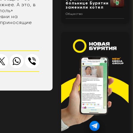
больнице Бурятии
нее. А это, в
заменили котел
поль»
Общество
евни на
И приносящие