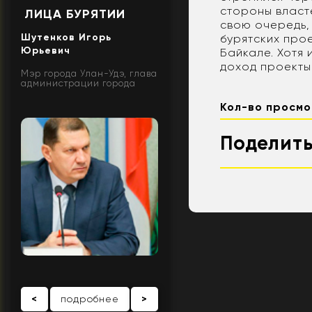
стороны власте
ЛИЦА БУРЯТИИ
свою очередь,
Шутенков Игорь
бурятских про
Юрьевич
Байкале. Хотя
доход проекты 
Мэр города Улан-Удэ, глава
администрации города
Кол-во просмо
Поделить
<
подробнее
>