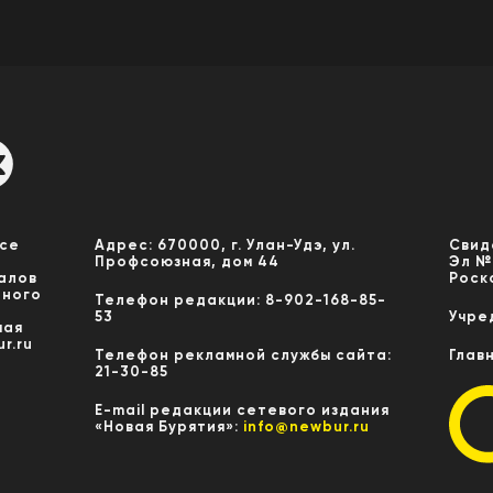
Все
Адрес: 670000, г. Улан-Удэ, ул.
Свид
Профсоюзная, дом 44
Эл №
алов
Роск
нного
Телефон редакции: 8-902-168-85-
53
Учре
мая
r.ru
Телефон рекламной службы сайта:
Глав
21-30-85
E-mail редакции сетевого издания
«Новая Бурятия»:
info@newbur.ru