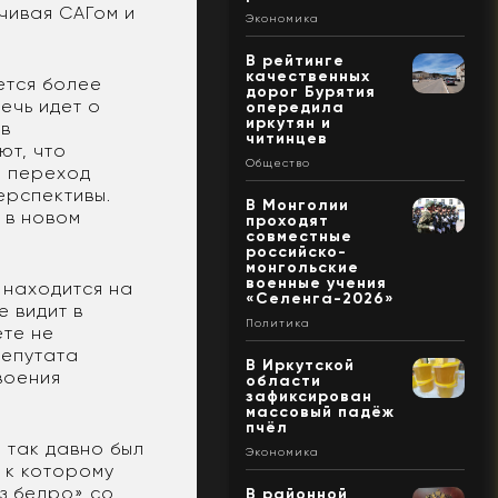
нчивая САГом и
Экономика
В рейтинге
качественных
ется более
дорог Бурятия
ечь идет о
опередила
иркутян и
 в
читинцев
ют, что
Общество
й переход
ерспективы.
В Монголии
 в новом
проходят
совместные
российско-
монгольские
военные учения
 находится на
«Селенга-2026»
е видит в
Политика
ете не
депутата
В Иркутской
воения
области
зафиксирован
массовый падёж
пчёл
 так давно был
Экономика
, к которому
з бедро» со
В районной