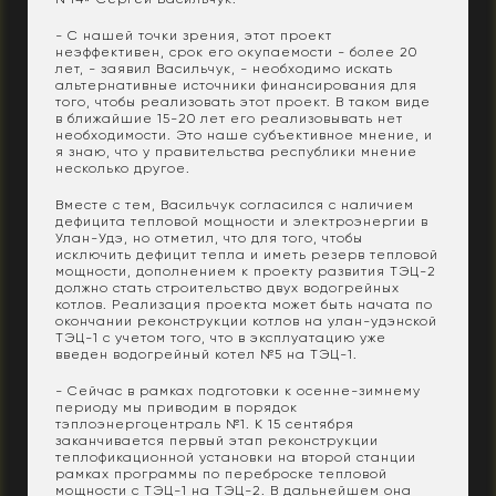
- С нашей точки зрения, этот проект
неэффективен, срок его окупаемости - более 20
лет, - заявил Васильчук, - необходимо искать
альтернативные источники финансирования для
того, чтобы реализовать этот проект. В таком виде
в ближайшие 15-20 лет его реализовывать нет
необходимости. Это наше субъективное мнение, и
я знаю, что у правительства республики мнение
несколько другое.
Вместе с тем, Васильчук согласился с наличием
дефицита тепловой мощности и электроэнергии в
Улан-Удэ, но отметил, что для того, чтобы
исключить дефицит тепла и иметь резерв тепловой
мощности, дополнением к проекту развития ТЭЦ-2
должно стать строительство двух водогрейных
котлов. Реализация проекта может быть начата по
окончании реконструкции котлов на улан-удэнской
ТЭЦ-1 с учетом того, что в эксплуатацию уже
введен водогрейный котел №5 на ТЭЦ-1.
- Сейчас в рамках подготовки к осенне-зимнему
периоду мы приводим в порядок
тэплоэнергоцентраль №1. К 15 сентября
заканчивается первый этап реконструкции
теплофикационной установки на второй станции
рамках программы по переброске тепловой
мощности с ТЭЦ-1 на ТЭЦ-2. В дальнейшем она