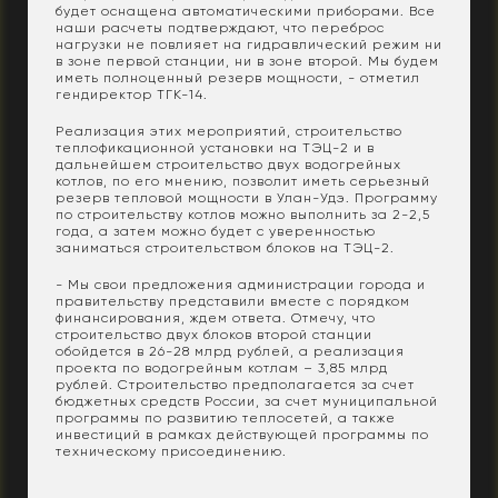
будет оснащена автоматическими приборами. Все
наши расчеты подтверждают, что переброс
нагрузки не повлияет на гидравлический режим ни
в зоне первой станции, ни в зоне второй. Мы будем
иметь полноценный резерв мощности, - отметил
гендиректор ТГК-14.
Реализация этих мероприятий, строительство
теплофикационной установки на ТЭЦ-2 и в
дальнейшем строительство двух водогрейных
котлов, по его мнению, позволит иметь серьезный
резерв тепловой мощности в Улан-Удэ. Программу
по строительству котлов можно выполнить за 2-2,5
года, а затем можно будет с уверенностью
заниматься строительством блоков на ТЭЦ-2.
- Мы свои предложения администрации города и
правительству представили вместе с порядком
финансирования, ждем ответа. Отмечу, что
строительство двух блоков второй станции
обойдется в 26-28 млрд рублей, а реализация
проекта по водогрейным котлам – 3,85 млрд
рублей. Строительство предполагается за счет
бюджетных средств России, за счет муниципальной
программы по развитию теплосетей, а также
инвестиций в рамках действующей программы по
техническому присоединению.