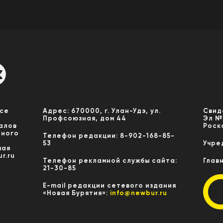
Все
Адрес: 670000, г. Улан-Удэ, ул.
Свид
Профсоюзная, дом 44
Эл №
алов
Роск
нного
Телефон редакции: 8-902-168-85-
53
Учре
мая
r.ru
Телефон рекламной службы сайта:
Глав
21-30-85
E-mail редакции сетевого издания
«Новая Бурятия»:
info@newbur.ru