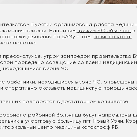
вительством Бурятии организована работа медицин
оказания помощи. Напомним,
режим ЧС объявлен
в 
 остановки движения по БАМу - там
размыло часть
ного полотна
.
в пресс-службе, утром зампредом правительства Б
повой проведено совещание со всеми медицински
, находящимися в зоне ЧС.
ие работники, находящиеся в зоне ЧС, оповещены 
и оперативно оказывать медицинскую помощь нас
твенных препаратов в достаточном количестве.
персонала районной больницы будут направлены д
дельник в участковую больницу пгт. Новый Уоян. К
риториальный центр медицины катастроф РБ.