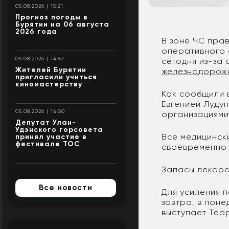
05.08.2026 | 15:21
Прогноз погоды в
Бурятии на 06 августа
2026 года
В зоне ЧС пра
оперативного 
05.08.2026 | 14:57
сегодня из-за
Жителей Бурятии
железнодорож
пригласили учиться
киномастерству
Как сообщили 
Евгенией Луду
05.08.2026 | 14:50
организациями
Депутат Улан-
Удэнского горсовета
Все медицинск
принял участие в
фестивале ТОС
своевременно 
Запасы лекарс
Все новости
Для усиления 
завтра, в поне
выступает Тер