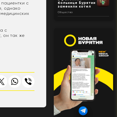
 пациентки с
больнице Бурятии
заменили котел
е, однако
Общество
 медицинских
а с
, он так же