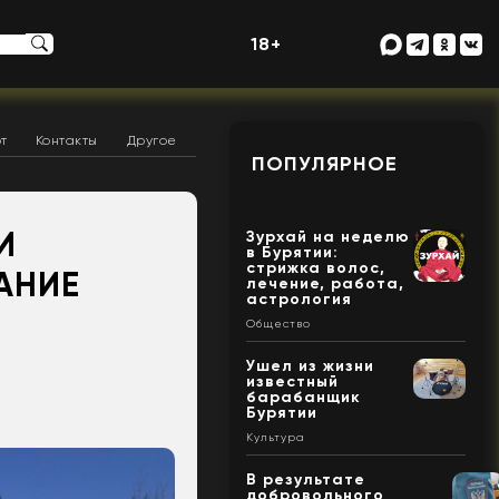
18+
т
Контакты
Другое
ПОПУЛЯРНОЕ
И
Зурхай на неделю
в Бурятии:
стрижка волос,
АНИЕ
лечение, работа,
астрология
Общество
Ушел из жизни
известный
барабанщик
Бурятии
Культура
В результате
добровольного