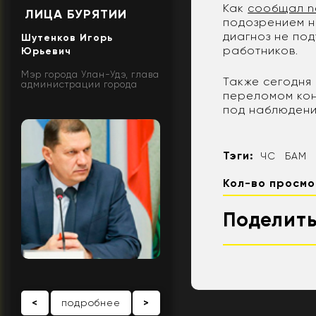
Как
сообщал n
ЛИЦА БУРЯТИИ
подозрением н
диагноз не по
Шутенков Игорь
работников.
Юрьевич
Мэр города Улан-Удэ, глава
Также сегодня
администрации города
переломом кон
под наблюдени
Тэги:
ЧС
БАМ
Кол-во просмо
Поделить
<
подробнее
>