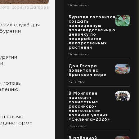
Экономика
Фото: Зорикто Дагбаев
Бурятия готовится
создать
ских служб для
полноценную
производственную
Бурятии
цепочку по
переработке
лекарственных
растений
Экономика
урятии
ми
Дом Гэсэра
появится на
Братском море
Культура
и готовы
елению.
В Монголии
проходят
совместные
российско-
монгольские
военные учения
ва врача
«Селенга-2026»
оординатором
Политика
В районной