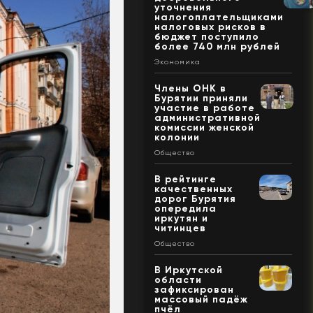
уточнения
налогоплательщиками
налоговых рисков в
бюджет поступило
более 740 млн рублей
Экономика
Члены ОНК в
Бурятии приняли
участие в работе
административной
комиссии женской
колонии
Общество
В рейтинге
качественных
дорог Бурятия
опередила
иркутян и
читинцев
Общество
В Иркутской
области
зафиксирован
массовый падёж
пчёл