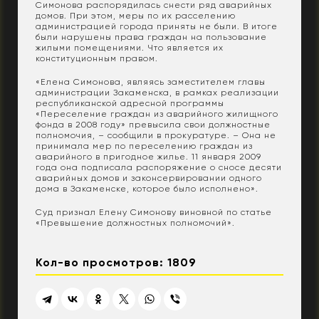
Симонова распорядилась снести ряд аварийных
домов. При этом, меры по их расселению
администрацией города приняты не были. В итоге
были нарушены права граждан на пользование
жилыми помещениями. Что является их
конституционным правом.
«Елена Симонова, являясь заместителем главы
администрации Закаменска, в рамках реализации
республиканской адресной программы
«Переселение граждан из аварийного жилищного
фонда в 2008 году» превысила свои должностные
полномочия, – сообщили в прокуратуре. – Она не
принимала мер по переселению граждан из
аварийного в пригодное жилье. 11 января 2009
года она подписала распоряжение о сносе десяти
аварийных домов и законсервировании одного
дома в Закаменске, которое было исполнено».
Суд признал Елену Симонову виновной по статье
«Превышение должностных полномочий».
Кол-во просмотров: 1809