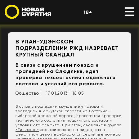
18+
В УЛАН-УДЭНСКОМ
ПОДРАЗДЕЛЕНИИ РЖД НАЗРЕВАЕТ
КРУПНЫЙ СКАНДАЛ
В связи с крушением поезда и
трагедией на Слюдянке, идет
проверка техсостояния подвижного
состава и условий его ремонта.
Общество |
17.01.2013 | 16:05
В связи с последним крушением поезда и
трагедией в Иркутской области на Восточно-
сибирской железной дороге, проводятся проверки
технического состояния подвижного состава и
условия его ремонта. При этом, съемочная группа
«Тивикома»
зафиксировала на видео, как в
ремонтном депо перебиваются серийные номера
на старых запасных частях, после чего они