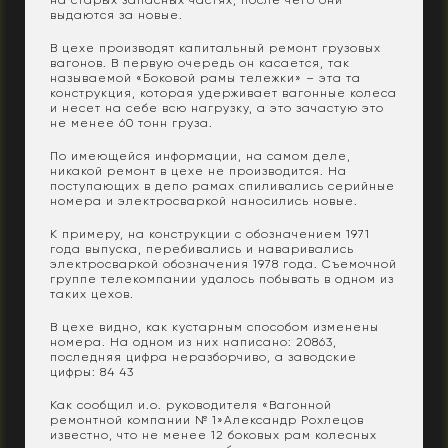
выдаются за новые.
В цехе производят капитальный ремонт грузовых
вагонов. В первую очередь он касается, так
называемой «Боковой рамы тележки» – эта та
конструкция, которая удерживает вагонные колеса
и несет на себе всю нагрузку, а это зачастую это
не менее 60 тонн груза.
По имеющейся информации, на самом деле,
никакой ремонт в цехе не производится. На
поступающих в депо рамах спиливались серийные
номера и электросваркой наносились новые.
К примеру, на конструкции с обозначением 1971
года выпуска, перебивались и наваривались
электросваркой обозначения 1978 года. Съемочной
группе телекомпании удалось побывать в одном из
таких цехов.
В цехе видно, как кустарным способом изменены
номера. На одном из них написано: 20863,
последняя цифра неразборчиво, а заводские
цифры: 84 43
Как сообщил и.о. руководителя «Вагонной
ремонтной компании № 1»Александр Рохлецов
известно, что не менее 12 боковых рам колесных