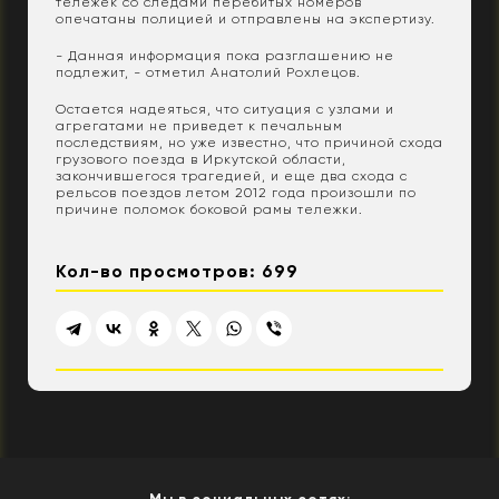
тележек со следами перебитых номеров
опечатаны полицией и отправлены на экспертизу.
- Данная информация пока разглашению не
подлежит, - отметил Анатолий Рохлецов.
Остается надеяться, что ситуация с узлами и
агрегатами не приведет к печальным
последствиям, но уже известно, что причиной схода
грузового поезда в Иркутской области,
закончившегося трагедией, и еще два схода с
рельсов поездов летом 2012 года произошли по
причине поломок боковой рамы тележки.
Кол-во просмотров: 699