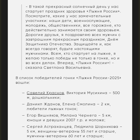
- В такой прекрасный солнечный день у нас
стартует праздник здоровья «Лыжня России».
Посмотрите, какие у нас замечательные
участники: наши дети, военнослужащие,
молодежь, общественники, все горожане, кто
действительно занимается своим здоровьем.
Дорогие друзья, я поздравляю всех мужчин с
завтрашним прекрасным праздником, Днём
Защитника Отечества. Защищайте и, как
всегда говорят, будьте настоящими
мужчинами. Всем, кто стартует на лыжне, я
желаю только победы не только в гонке, но и
во всех делах. Вперед, «Лыжня России»! -
сказала Светлана Васильевна.
В список победителей гонки «Лыжня России-2025»
вошли:
Савелий Краснов
, Виктория Мусихина – 500
м, дошкольники;
Даниил Жданов, Елена Смолина – 2 км,
любители лыжных гонок;
Егор Вишняков, Милана Чернега – 5 км,
юноши и девушки 2007 г.р. и моложе;
Сергей Астраханцев, Людмила Шорникова –
5 км, женщины-ветераны 55 лет и старше,
мужчины-ветераны 60 лет и старше;