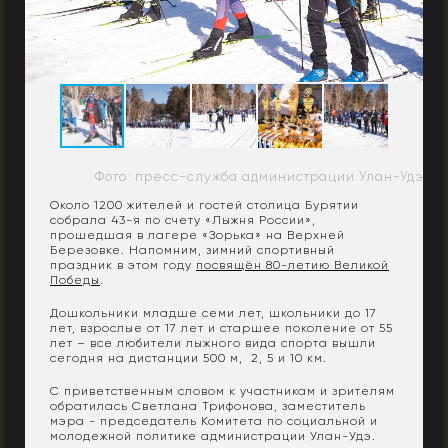
Фото: пресс-служба администрации Улан-Удэ
Около 1200 жителей и гостей столица Бурятии
собрала 43-я по счету «Лыжня России»,
прошедшая в лагере «Зорька» на Верхней
Березовке. Напомним, зимний спортивный
праздник в этом году
посвящён 80-летию Великой
Победы
.
Дошкольники младше семи лет, школьники до 17
лет, взрослые от 17 лет и старшее поколение от 55
лет – все любители лыжного вида спорта вышли
сегодня на дистанции 500 м, 2, 5 и 10 км.
С приветственным словом к участникам и зрителям
обратилась Светлана Трифонова, заместитель
мэра - председатель Комитета по социальной и
молодежной политике администрации Улан-Удэ.