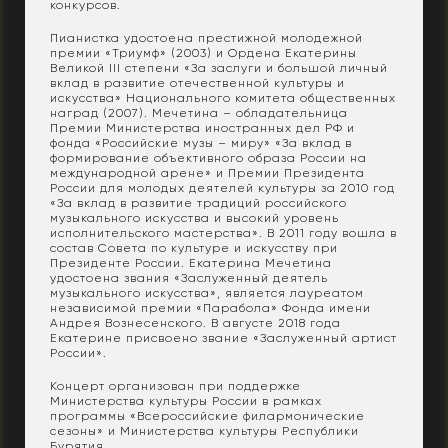
конкурсов.
Пианистка удостоена престижной молодежной
премии «Триумф» (2003) и Ордена Екатерины
Великой III степени «За заслуги и большой личный
вклад в развитие отечественной культуры и
искусства» Национального комитета общественных
наград (2007). Мечетина – обладательница
Премии Министерства иностранных дел РФ и
фонда «Российские музы – миру» «За вклад в
формирование объективного образа России на
международной арене» и Премии Президента
России для молодых деятелей культуры за 2010 год
«За вклад в развитие традиций российского
музыкального искусства и высокий уровень
исполнительского мастерства». В 2011 году вошла в
состав Совета по культуре и искусству при
Президенте России. Екатерина Мечетина
удостоена звания «Заслуженный деятель
музыкального искусства», является лауреатом
независимой премии «Парабола» Фонда имени
Андрея Вознесенского. В августе 2018 года
Екатерине присвоено звание «Заслуженный артист
России».
Концерт организован при поддержке
Министерства культуры России в рамках
программы «Всероссийские филармонические
сезоны» и Министерства культуры Республики
Бурятия.