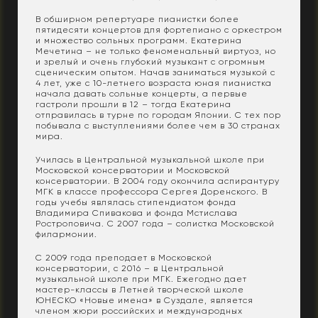
В обширном репертуаре пианистки более
пятидесяти концертов для фортепиано с оркестром
и множество сольных программ. Екатерина
Мечетина – не только феноменальный виртуоз, но
и зрелый и очень глубокий музыкант с огромным
сценическим опытом. Начав заниматься музыкой с
4 лет, уже с 10-летнего возраста юная пианистка
начала давать сольные концерты, а первые
гастроли прошли в 12 – тогда Екатерина
отправилась в турне по городам Японии. С тех пор
побывала с выступлениями более чем в 30 странах
мира.
Училась в Центральной музыкальной школе при
Московской консерватории и Московской
консерватории. В 2004 году окончила аспирантуру
МГК в классе профессора Сергея Доренского. В
годы учебы являлась стипендиатом фонда
Владимира Спивакова и фонда Мстислава
Ростроповича. С 2007 года – солистка Московской
филармонии.
С 2009 года преподает в Московской
консерватории, с 2016 – в Центральной
музыкальной школе при МГК. Ежегодно дает
мастер-классы в Летней творческой школе
ЮНЕСКО «Новые имена» в Суздале, является
членом жюри российских и международных