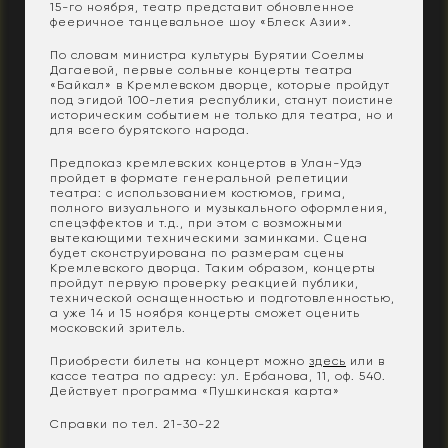
15-го ноября, театр представит обновленное
фееричное танцевальное шоу «Блеск Азии».
По словам министра культуры Бурятии Соелмы
Дагаевой, первые сольные концерты театра
«Байкал» в Кремлевском дворце, которые пройдут
под эгидой 100-летия республики, станут поистине
историческим событием не только для театра, но и
для всего бурятского народа.
Предпоказ кремлевских концертов в Улан-Удэ
пройдет в формате генеральной репетиции
театра: с использованием костюмов, грима,
полного визуального и музыкального оформления,
спецэффектов и т.д., при этом с возможными
вытекающими техническими заминками. Сцена
будет сконструирована по размерам сцены
Кремлевского дворца. Таким образом, концерты
пройдут первую проверку реакцией публики,
технической оснащенностью и подготовленностью,
а уже 14 и 15 ноября концерты сможет оценить
московский зритель.
Приобрести билеты на концерт можно
здесь
или в
кассе театра по адресу: ул. Ербанова, 11, оф. 540.
Действует программа «Пушкинская карта»
Справки по тел. 21-30-22