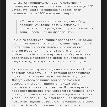
Только за предыдущую неделю сотрудники
предприятия проинспектировали уже порядка 150
устройств. Всего на балансе «Водоканала»
числится свыше 1700 пожарных гидрантов.
- Установленные на сетях гидранты будут
подвергнуты техническому осмотру и
проверены на водоотдачу посредством пуска
воды, - сообщили на предприятии.
Также во время испытаний проверят техническое
состояние элементов и конструкций гидрантов на
соответствие нормам подачи и давления воды.
Итогом мероприятия станет заключение о
работоспособности и исправности оборудования,
оформление протоколов, актов, а выявленные
недочеты будут устранены в срочном порядке.
Напомним, пожарные гидранты – это важнейший
элемент пожаротушения, который обеспечивает
водоотдачу, во время чрезвычайной ситуации.
Доступ к оборудованию всегда должен быть
свободным, а сами гидранты находиться в
постоянном режиме готовности. По этой причине
подобная проверка этих устройств в «Водоканале»
проводится не менее двух раз в год – в весеннее
и осеннее время. При этом весенняя проверка
пожарных гидрантов выявила неисправность всего
лишь в 5% от общего количества устройств.