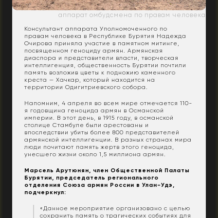
аппарат омбудсмена по правам человека
Консультант аппарата Уполномоченного по
правам человека в Республике Бурятия Надежда
Очирова приняла участие в памятном митинге,
посвященном геноциду армян. Армянская
диаспора и представители власти, творческая
интеллигенция, общественность Бурятии почтили
память возложив цветы к подножию каменного
креста — Хачкар, который находится на
территории Одигитриевского собора.
Напомним, 4 апреля во всем мире отмечается 110-
я годовщина геноцида армян в Османской
империи. В этот день, в 1915 году, в османской
столице Стамбуле были арестованы и
впоследствии убиты более 800 представителей
армянской интеллигенции. В разных странах мира
люди почитают память жертв этого геноцида,
унесшего жизни около 1,5 миллиона армян.
Марсель Арутюнян, член Общественной Палаты
Бурятии, председатель регионального
отделения Союза армян России в Улан-Удэ,
подчеркнул:
«Данное мероприятие организовано с целью
сохранить память о трагических событиях для