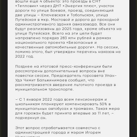
вошли еще 4 объекта: это проезды в СНТ
«Тепловик» через ДНТ «Энергия плюс», участок
дороги по улице Боевая, проезд, соединяющий
две улицы – Ключевская и Тобольская, улица
Путейская в мкр. Мостовой и дорога до проходной
административного здания авиазавода. Все они
будут реализованы до 2025 года, кроме объекта на
улице Путейская. Всего на эти цели будет
направлено порядка 283 млн рублей в рамках
национального проекта «Безопасные и
качественные автомобильные дороги». На сессии,
помимо этого, был утвержден перечень наказов на
2022 год.
Позднее на итоговой пресс-конференции были
рассмотрены дополнительные вопросы вне
повестки сессии. Председатель горсовета Улан-
Удэ Чимит Бальжинимаев сообщил, что
рассматривается введение льготного проезда в
муниципальном транспорте.
– С 1 января 2022 года всем пенсионерам и
школьникам планируют компенсировать 50% в
муниципальных автобусах и трамваях. Такая мера
для горожан будет принята впервые за 11 лет, –
подчеркнул он.
Этот вопрос отрабатывается совместно с
администрацией города и мэром Игорем