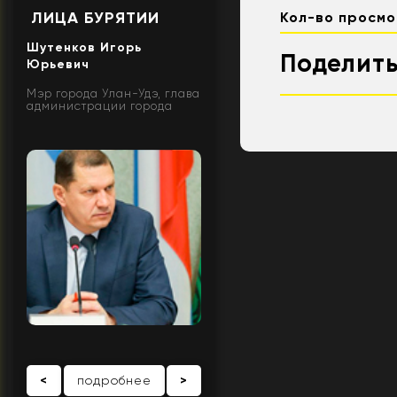
ЛИЦА БУРЯТИИ
Кол-во просмо
Шутенков Игорь
Поделить
Юрьевич
Мэр города Улан-Удэ, глава
администрации города
<
подробнее
>