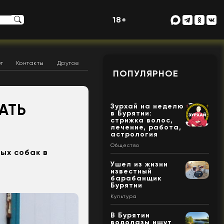
18+
т
Контакты
Другое
ПОПУЛЯРНОЕ
АТЬ
Зурхай на неделю
в Бурятии:
стрижка волос,
лечение, работа,
астрология
Общество
ых собак в
Ушел из жизни
известный
барабанщик
Бурятии
Культура
В Бурятии
водолазы ищут