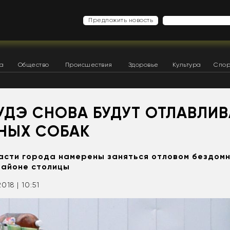
Предложить новость
ка
Общество
Происшествия
Здоровье
Культура
Спор
УДЭ СНОВА БУДУТ ОТЛАВЛИВ
НЫХ СОБАК
ласти города намерены заняться отловом бездомн
районе столицы
2018 | 10:51