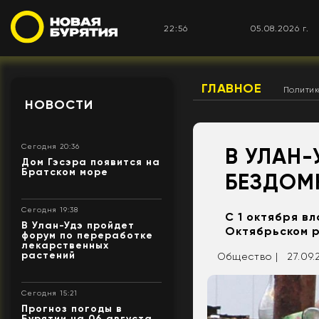
22:56
05.08.2026 г.
ГЛАВНОЕ
Полити
НОВОСТИ
Сегодня 20:36
В УЛАН-
Дом Гэсэра появится на
Братском море
БЕЗДОМ
Сегодня 19:38
С 1 октября в
В Улан-Удэ пройдет
Октябрьском 
форум по переработке
лекарственных
растений
Общество |
27.09.
Сегодня 15:21
Прогноз погоды в
Бурятии на 06 августа