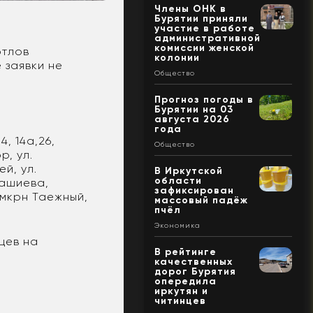
Члены ОНК в
Бурятии приняли
участие в работе
административной
комиссии женской
отлов
колонии
 заявки не
Общество
Прогноз погоды в
Бурятии на 03
августа 2026
года
4, 14а,26,
Общество
, ул.
й, ул.
В Иркутской
области
Дашиева,
зафиксирован
 мкрн Таежный,
массовый падёж
пчёл
Экономика
цев на
В рейтинге
качественных
дорог Бурятия
опередила
иркутян и
читинцев