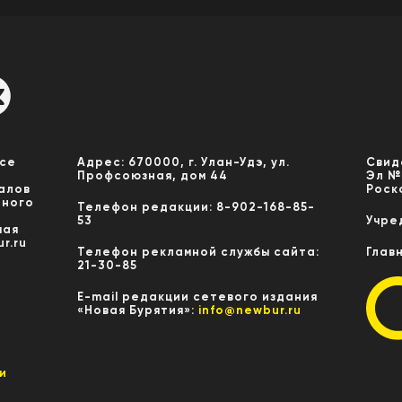
Все
Адрес: 670000, г. Улан-Удэ, ул.
Свид
Профсоюзная, дом 44
Эл №
алов
Роск
нного
Телефон редакции: 8-902-168-85-
53
Учре
мая
r.ru
Телефон рекламной службы сайта:
Глав
21-30-85
E-mail редакции сетевого издания
«Новая Бурятия»:
info@newbur.ru
и