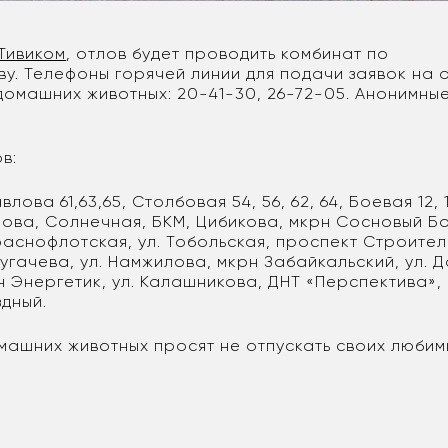
Тивиком
, отлов будет проводить комбинат по
ву. Телефоны горячей линии для подачи заявок на 
домашних животных: 20-41-30, 26-72-05. Анонимные
в:
авлова 61,63,65, Столбовая 54, 56, 62, 64, Боевая 12, 1
ова, Солнечная, БКМ, Цибикова, мкрн Сосновый Бор
аснофлотская, ул. Тобольская, проспект Строителе
Пугачева, ул. Намжилова, мкрн Забайкальский, ул. 
н Энергетик, ул. Калашникова, ДНТ «Перспектива»,
здный.
машних животных просят не отпускать своих любим