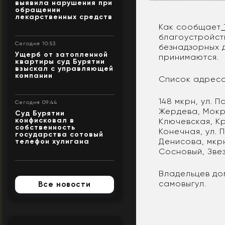
выявила нарушения при
обращении
лекарственных средств
Как сообщает
благоустройст
Сегодня 10:53
безнадзорных 
Ущерб от затопленной
принимаются.
квартиры суд Бурятии
взыскал с управляющей
компании
Список адресо
148 мкрн, ул. П
Сегодня 09:44
Жердева, Мокр
Суд Бурятии
конфисковал в
Ключевская, Кр
собственность
Конечная, ул. 
государства сотовый
Денисова, мкр
телефон хулигана
Сосновый, Зве
Владельцев до
самовыгул.
Все новости