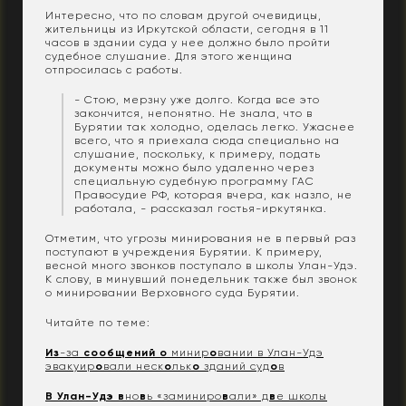
Интересно, что по словам другой очевидицы,
жительницы из Иркутской области, сегодня в 11
часов в здании суда у нее должно было пройти
судебное слушание. Для этого женщина
отпросилась с работы.
- Стою, мерзну уже долго. Когда все это
закончится, непонятно. Не знала, что в
Бурятии так холодно, оделась легко. Ужаснее
всего, что я приехала сюда специально на
слушание, поскольку, к примеру, подать
документы можно было удаленно через
специальную судебную программу ГАС
Правосудие РФ, которая вчера, как назло, не
работала, - рассказал гостья-иркутянка.
Отметим, что угрозы минирования не в первый раз
поступают в учреждения Бурятии. К примеру,
весной много звонков поступало в школы Улан-Удэ.
К слову, в минувший понедельник также был звонок
о минировании Верховного суда Бурятии.
Читайте по теме:
Из
-за
сообщений
о
минир
о
вании в Улан-Удэ
эвакуир
о
вали неск
о
льк
о
зданий суд
о
в
В
Улан-Удэ
в
но
в
ь «заминиро
в
али» д
в
е школы