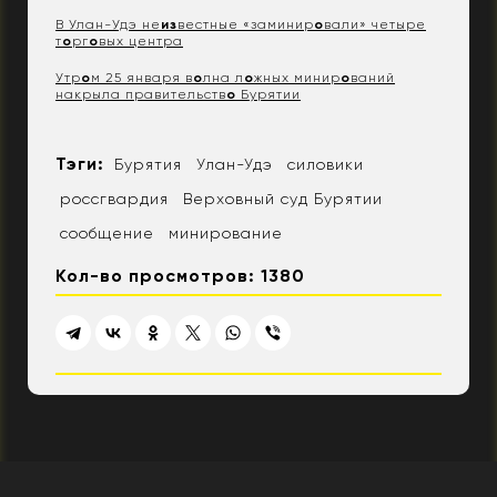
В Улан-Удэ не
из
вестные «заминир
о
вали» четыре
т
о
рг
о
вых центра
Утр
о
м 25 января в
о
лна л
о
жных минир
о
ваний
накрыла правительств
о
Бурятии
Тэги:
Бурятия
Улан-Удэ
силовики
россгвардия
Верховный суд Бурятии
сообщение
минирование
Кол-во просмотров: 1380