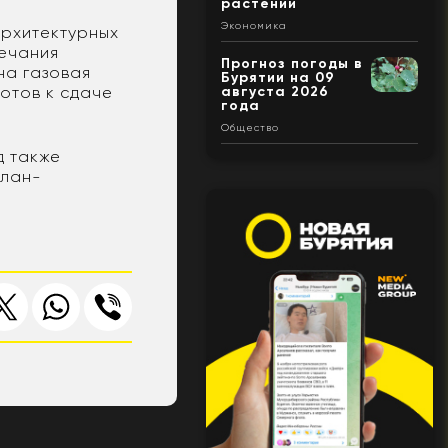
растений
Экономика
архитектурных
мечания
Прогноз погоды в
на газовая
Бурятии на 09
августа 2026
готов к сдаче
года
Общество
д также
Улан-