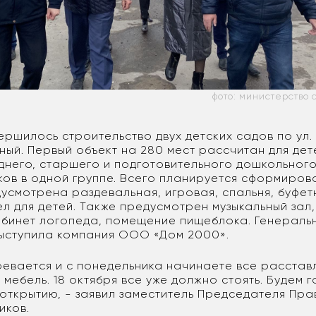
фото: министерство 
ершилось строительство двух детских садов по ул.
ный. Первый объект на 280 мест рассчитан для дет
днего, старшего и подготовительного дошкольног
ов в одной группе. Всего планируется сформироват
усмотрена раздевальная, игровая, спальня, буфет
л для детей. Также предусмотрен музыкальный зал,
кабинет логопеда, помещение пищеблока. Генераль
ыступила компания ООО «Дом 2000».
ревается и с понедельника начинаете все расставл
мебель. 18 октября все уже должно стоять. Будем г
открытию, - заявил заместитель Председателя Пра
иков.