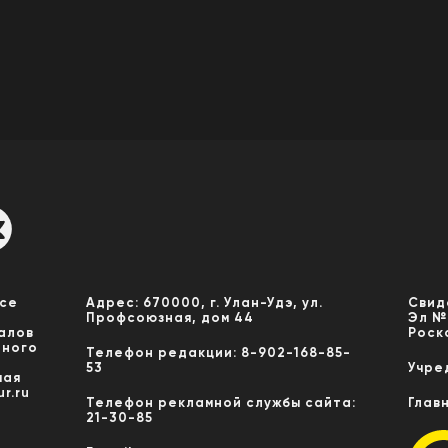
Все
Адрес: 670000, г. Улан-Удэ, ул.
Свид
Профсоюзная, дом 44
Эл №
алов
Роск
нного
Телефон редакции: 8-902-168-85-
53
Учре
мая
r.ru
Телефон рекламной службы сайта:
Глав
21-30-85