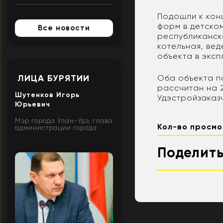
Подошли к кон
форм в детском
Все новости
республиканск
котельная, вед
объекта в эксп
ЛИЦА БУРЯТИИ
Оба объекта п
рассчитан на 
Шутенков Игорь
Удэстройзаказч
Юрьевич
Мэр города Улан-Удэ, глава
Кол-во просмо
администрации города
Поделить