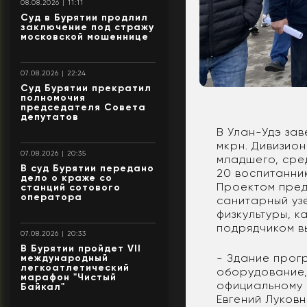
08.08.2026 | 11:11
Суд в Бурятии продлил
заключение под стражу
московской мошеннице
07.08.2026 | 22:24
Суд Бурятии прекратил
полномочия
председателя Совета
депутатов
В Улан-Удэ зав
мкрн. Дивизион
07.08.2026 | 20:35
младшего, сре
В суд Бурятии передано
20 воспитанник
дело о краже со
Проектом пред
станций сотового
оператора
санитарный узе
физкультуры, 
подрядчиком в
07.08.2026 | 20:33
В Бурятии пройдет VII
- Здание прог
международный
легкоатлетический
оборудование, 
марафон "Чистый
официальному 
Байкал"
Евгений Луковн