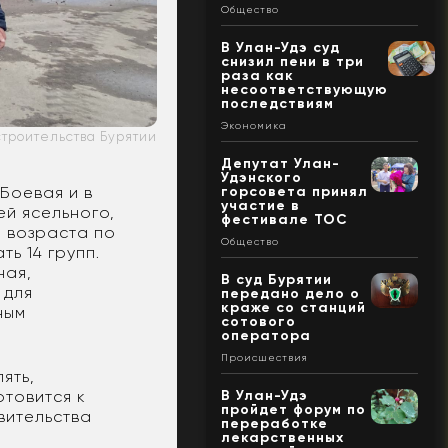
Общество
В Улан-Удэ суд
снизил пени в три
раза как
несоответствующую
последствиям
Экономика
строительства Бурятии
Депутат Улан-
Удэнского
горсовета принял
 Боевая и в
участие в
ей ясельного,
фестивале ТОС
о возраста по
Общество
ь 14 групп.
ная,
В суд Бурятии
 для
передано дело о
краже со станций
ным
сотового
оператора
Происшествия
ять,
В Улан-Удэ
отовится к
пройдет форум по
вительства
переработке
лекарственных