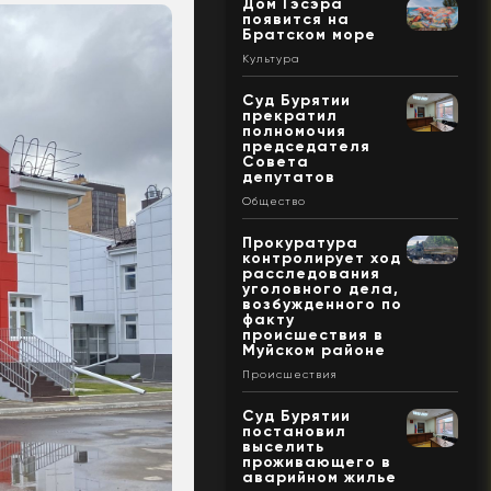
Дом Гэсэра
появится на
Братском море
Культура
Суд Бурятии
прекратил
полномочия
председателя
Совета
депутатов
Общество
Прокуратура
контролирует ход
расследования
уголовного дела,
возбужденного по
факту
происшествия в
Муйском районе
Происшествия
Суд Бурятии
постановил
выселить
проживающего в
аварийном жилье