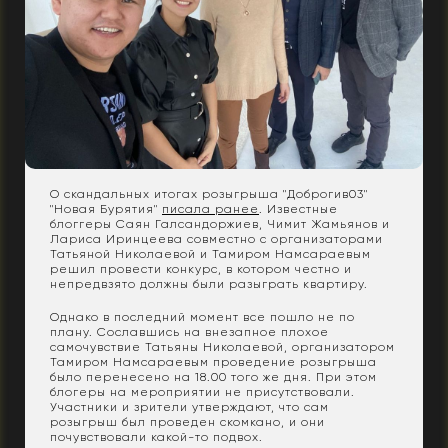
О скандальных итогах розыгрыша "Доброгив03"
"Новая Бурятия"
писала ранее
. Известные
блоггеры Саян Галсандоржиев, Чимит Жамьянов и
Лариса Иринцеева совместно с организаторами
Татьяной Николаевой и Тамиром Намсараевым
решил провести конкурс, в котором честно и
непредвзято должны были разыграть квартиру.
Однако в последний момент все пошло не по
плану. Сославшись на внезапное плохое
самочувствие Татьяны Николаевой, организатором
Тамиром Намсараевым проведение розыгрыша
было перенесено на 18.00 того же дня. При этом
блогеры на мероприятии не присутствовали.
Участники и зрители утверждают, что сам
розыгрыш был проведен скомкано, и они
почувствовали какой-то подвох.