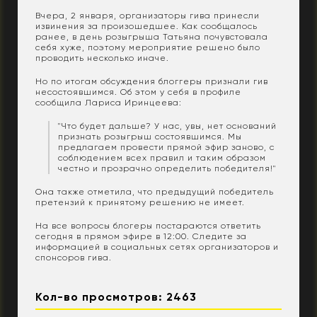
Вчера, 2 января, организаторы гива принесли
извинения за произошедшее. Как сообщалось
ранее, в день розыгрыша Татьяна почувстовала
себя хуже, поэтому мероприятие решено было
проводить несколько иначе.
Но по итогам обсуждения блоггеры признали гив
несостоявшимся. Об этом у себя в профиле
сообщила Лариса Иринцеева:
"Что будет дальше? У нас, увы, нет оснований
признать розыгрыш состоявшимся. Мы
предлагаем провести прямой эфир заново, с
соблюдением всех правил и таким образом
честно и прозрачно определить победителя!"
Она также отметила, что предыдущий победитель
претензий к принятому решению не имеет.
На все вопросы блогеры постараются ответить
сегодня в прямом эфире в 12:00. Следите за
информацией в социальных сетях организаторов и
спонсоров гива.
Кол-во просмотров: 2463