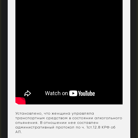
Установлено, что женщина управляла
транспортным средством в состоянии алкогольного
опьянения. В отношении нее составлен
административный протокол по ч. 1ст.12.8 КРФ об
АП.