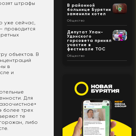
розят штрафы
В районной
больнице Бурятии
заменили котел
Общество
о уже сейчас,
– проводится
Депутат Улан-
кретных
Удэнского
горсовета принял
участие в
фестивале ТОС
ру объектов. В
Общество
онцентраций
ны в
сле и
котельные
енности. Для
газоочистное»
э более трех
веряют те
горожан, либо
те.