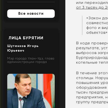
или переходил
от 3 тысяч до 
Все новости
«Закон да
совместно
фото и ви
объектов»
ЛИЦА БУРЯТИИ
В ходе провер
Шутенков Игорь
результате, у
Юрьевич
выбросов загр
Бурприроднадз
Мэр города Улан-Удэ, глава
администрации города
котельные теп
В течение это
столицы. Нару
повышения уро
оборудования 
тысяч предпри
предприятия, 
группу предпр