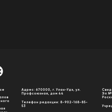
Все
Адрес: 670000, г. Улан-Удэ, ул.
Свид
Профсоюзная, дом 44
Эл №
алов
Роск
нного
Телефон редакции: 8-902-168-85-
53
Учре
мая