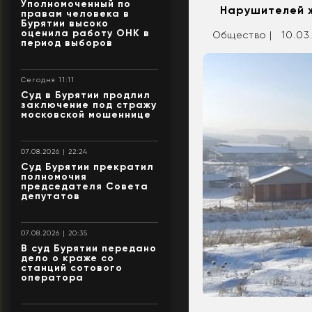
Уполномоченный по
Нарушителей ж
правам человека в
Бурятии высоко
оценила работу ОНК в
Общество |
10.03
период выборов
Сегодня 11:11
Суд в Бурятии продлил
заключение под стражу
московской мошеннице
07.08.2026 | 22:24
Суд Бурятии прекратил
полномочия
председателя Совета
депутатов
07.08.2026 | 20:35
В суд Бурятии передано
дело о краже со
станций сотового
оператора