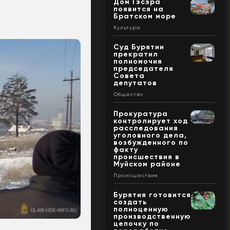
Дом Гэсэра
появится на
Братском море
Культура
Суд Бурятии
прекратил
полномочия
председателя
Совета
депутатов
Общество
Прокуратура
контролирует ход
расследования
уголовного дела,
возбужденного по
факту
происшествия в
Муйском районе
Происшествия
Бурятия готовится
создать
полноценную
производственную
цепочку по