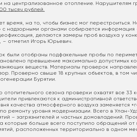
и на централизованное отопление. Нарушителям г
200 тысяч рублей.
ет время, на то, чтобы бизнес мог перестроиться. Н
 с надзорными органами собирается информация 
деофиксация, делаются замеры проб воздуха у кон
, – отметил Игорь Юрьевич.
ок были отобраны подфакельные пробы по перимет
становлено превышение максимально допустимых к
язняющих веществ. Материалы проверок направле
ор. Проверно свыше 18 крупных объектов, в том чи
логенерации Бурятии.
го отопительного сезона проверки охватят все 33 
шители привлекаются к административной ответств
вня качества атмосферного воздуха заменяется «
по ремонту уровня модернизации. Всего в Улан-Уд
ятий – загрязнителей и частных домовладений. Про
на которые больше всего поступило обращений от 
иятий, расположенных территориально в одном мес