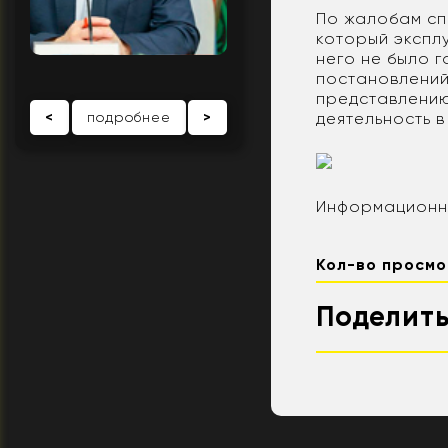
По жалобам сп
который экспл
него не было 
постановлений
представлению
<
подробнее
>
деятельность в
Информационны
Кол-во просмо
Поделить