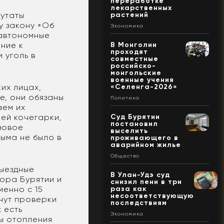
переработке
лекарственных
растений
путаты
у закону «Об
Экономика
 автономные
В Монголии
ние к
проходят
 уголь в
совместные
российско-
монгольские
военные учения
«Селенга-2026»
их лицах,
е, они обязаны
Политика
аем их
Суд Бурятии
ей кочегарки,
постановил
зовое
выселить
дыма не было в
проживающего в
аварийном жилье
Общество
выездные
В Улан-Удэ суд
ора Бурятии и
снизил пени в три
раза как
менно с 15
несоответствующую
нут проверки
последствиям
 есть
Экономика
ы отопления