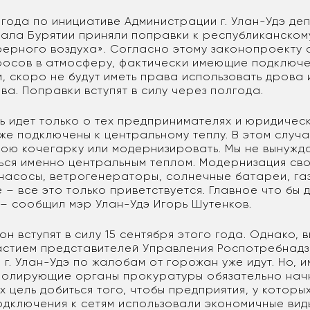
года по инициативе Администрации г. Улан-Удэ де
ала Бурятии приняли поправки к республиканском
ерного воздуха». Согласно этому законопроекту
росов в атмосферу, фактически имеющие подключе
, скоро не будут иметь права использовать дрова и
ва. Поправки вступят в силу через полгода.
ь идет только о тех предпринимателях и юридическ
же подключены к центральному теплу. В этом случа
вою кочегарку или модернизировать. Мы не вынужд
ься именно центральным теплом. Модернизация сво
насосы, ветрогенераторы, солнечные батареи, га
 – все это только приветствуется. Главное что бы 
, – сообщил мэр Улан-Удэ Игорь Шутенков.
он вступят в силу 15 сентября этого года. Однако, 
астием представителей Управления Роспотребнадз
г. Улан-Удэ по жалобам от горожан уже идут. Но, и
ролирующие органы прокуратуры обязательно нач
х цель добиться того, чтобы предприятия, у которых
одключения к сетям использовали экономичные вид