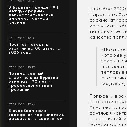
07.08.2026 | 20:33
В Бурятии пройдет VII
В ноябре 2020 
международный
Народного Хур
легкоатлетический
марафон "Чистый
охране атмосф
Байкал"
источники выб
тепловым сетям
качестве топли
07.08.2026 | 19:30
Прогноз погоды в
Бурятии на 08 августа
«Пока реч
2026 года
которые у
закрыть с
пользоват
07.08.2026 | 18:10
тепловые 
Потомственный
строитель из Бурятии
отопление
отмечает 70 лет и
воздухе!»
профессиональный
праздник
Поправки в зак
проверки с уч
07.08.2026 | 10:46
Администрации 
В судебном зале
сентября конт
заседания поджигатель
предприятий. И
раскаялся в содеянном
возможность п