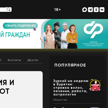
18+
т
Контакты
Другое
ПОПУЛЯРНОЕ
ИЯ И
Зурхай на неделю
в Бурятии:
стрижка волос,
ЯЮТ
лечение, работа,
астрология
Общество