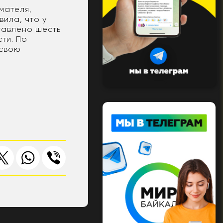
мателя,
ила, что у
тавлено шесть
ти. По
 свою