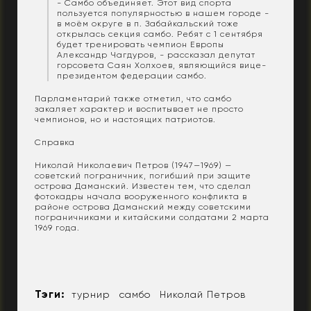
- Самбо объединяет. Этот вид спорта
пользуется популярностью в нашем городе -
в моём округе в п. Забайкальский тоже
открылась секция самбо. Ребят с 1 сентября
будет тренировать чемпион Европы
Александр Чагдуров, - рассказал депутат
горсовета Саян Холхоев, являющийся вице-
президентом федерации самбо.
Парламентарий также отметил, что самбо
закаляет характер и воспитывает не просто
чемпионов, но и настоящих патриотов.
Справка
Николай Николаевич Петров (1947—1969) —
советский пограничник, погибший при защите
острова Даманский. Известен тем, что сделал
фотокадры начала вооруженного конфликта в
районе острова Даманский между советскими
пограничниками и китайскими солдатами 2 марта
1969 года.
Тэги:
турнир
самбо
Николай Петров