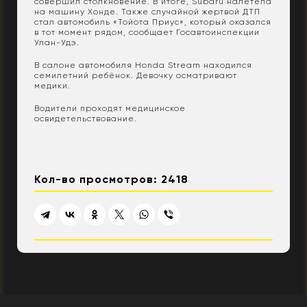
совершил столкновение. В итоге, Subaru налетела
на машину Хонде. Также случайной жертвой ДТП
стал автомобиль «Тойота Приус», который оказался
в тот момент рядом, сообщает Госавтоинспекции
Улан-Удэ.
В салоне автомобиля Honda Stream находился
семилетний ребёнок. Девочку осматривают
медики.
Водители проходят медицинское
освидетельствование.
Кол-во просмотров: 2418