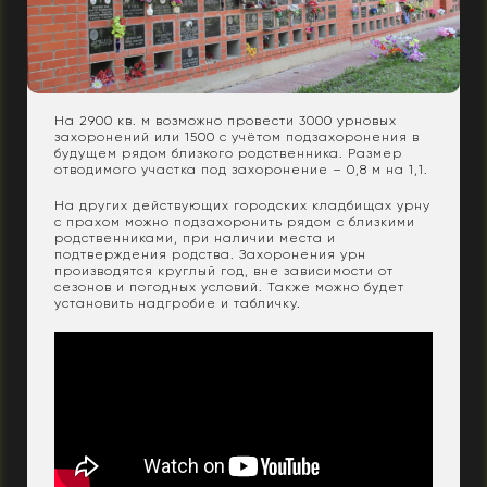
На 2900 кв. м возможно провести 3000 урновых
захоронений или 1500 с учётом подзахоронения в
будущем рядом близкого родственника. Размер
отводимого участка под захоронение – 0,8 м на 1,1.
На других действующих городских кладбищах урну
с прахом можно подзахоронить рядом с близкими
родственниками, при наличии места и
подтверждения родства. Захоронения урн
производятся круглый год, вне зависимости от
сезонов и погодных условий. Также можно будет
установить надгробие и табличку.