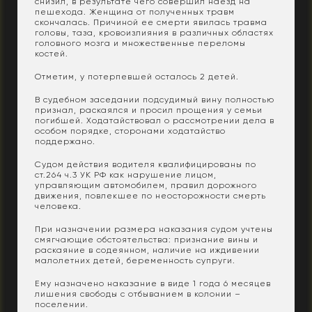
снизил, в результате чего совершил наезд на
пешехода. Женщина от полученных травм
скончалась. Причиной ее смерти явилась травма
головы, таза, кровоизлияния в различных областях
головного мозга и множественные переломы
костей.
Отметим, у потерпевшей осталось 2 детей.
В судебном заседании подсудимый вину полностью
признал, раскаялся и просил прощения у семьи
погибшей. Ходатайствовал о рассмотрении дела в
особом порядке, сторонами ходатайство
поддержано.
Судом действия водителя квалифицированы по
ст.264 ч.3 УК РФ как нарушение лицом,
управляющим автомобилем, правил дорожного
движения, повлекшее по неосторожности смерть
человека.
При назначении размера наказания судом учтены
смягчающие обстоятельства: признание вины и
раскаяние в содеянном, наличие на иждивении
малолетних детей, беременность супруги.
Ему назначено наказание в виде 1 года 6 месяцев
лишения свободы с отбыванием в колонии –
поселении.