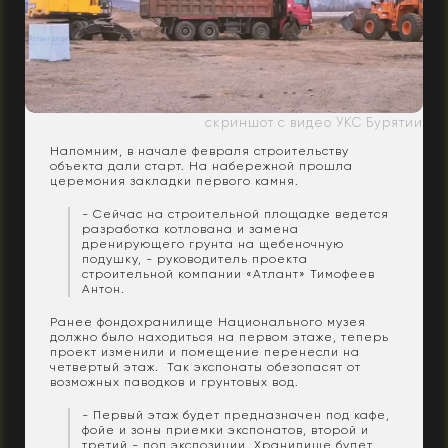
скриншот с видео УКС Бурятии
Напомним, в начале февраля строительству
объекта дали старт. На набережной прошла
церемония закладки первого камня.
- Сейчас на строительной площадке ведется
разработка котлована и замена
дренирующего грунта на щебеночную
подушку, - руководитель проекта
строительной компании «Атлант» Тимофеев
Антон.
Ранее фондохранилище Национального музея
должно было находиться на первом этаже, теперь
проект изменили и помещение перенесли на
четвертый этаж. Так экспонаты обезопасят от
возможных паводков и грунтовых вод.
- Первый этаж будет предназначен под кафе,
фойе и зоны приемки экспонатов, второй и
третий - под экспозиции. Хранилище будет