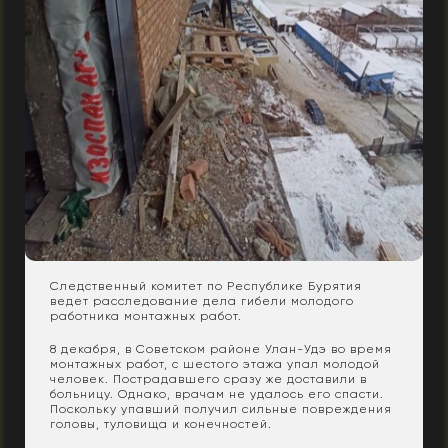
Следственный комитет по Республике Бурятия
ведет расследование дела гибели молодого
работника монтажных работ.
8 декабря, в Советском районе Улан-Удэ во время
монтажных работ, с шестого этажа упал молодой
человек. Пострадавшего сразу же доставили в
больницу. Однако, врачам не удалось его спасти.
Поскольку упавший получил сильные повреждения
головы, туловища и конечностей.