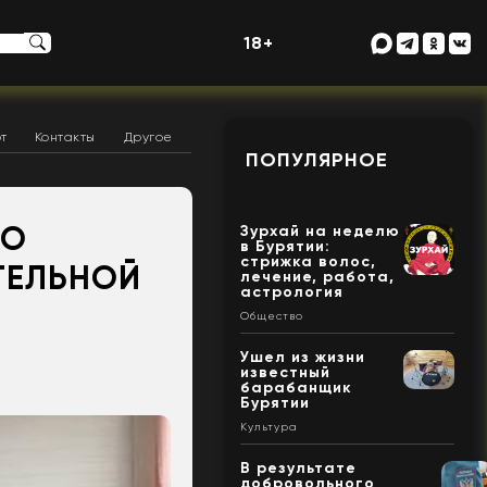
18+
т
Контакты
Другое
ПОПУЛЯРНОЕ
ГО
Зурхай на неделю
в Бурятии:
стрижка волос,
ТЕЛЬНОЙ
лечение, работа,
астрология
Общество
Ушел из жизни
известный
барабанщик
Бурятии
Культура
В результате
добровольного