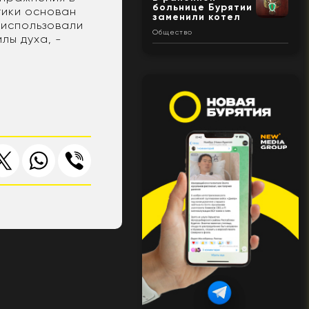
больнице Бурятии
тики основан
заменили котел
 использовали
Общество
лы духа, -