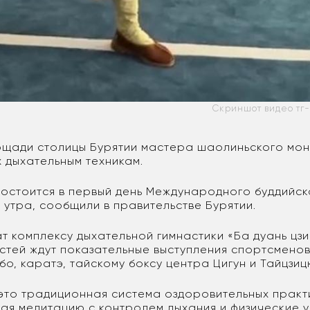
Скриншот видео тг
ощади столицы Бурятии мастера шаолиньского мо
 дыхательным техникам.
остоится в первый день Международного буддийск
0 утра, сообщили в правительстве Бурятии.
т комплексу дыхательной гимнастики «Ба дуань цзи
остей ждут показательные выступления спортсменов
бо, каратэ, тайскому боксу центра Цигун и Тайцзи
 это традиционная система оздоровительных практ
я медитацию с контролем дыхания и физические 