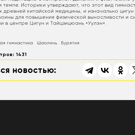
 темпе. Историки утверждают, что этот вид гимнас
х древней китайской медицины, и изначально цигун
воины для повышения физической выносливости и си
и в центре Цигун и Тайцзицюань «Уулэн».
ая гимнастика
Шаолинь
Бурятия
тров: 1431
ся новостью: