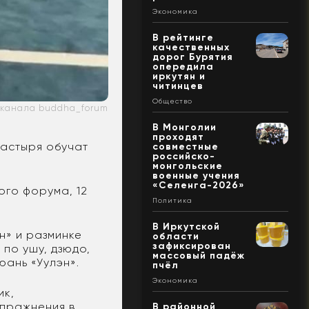
Экономика
В рейтинге
качественных
дорог Бурятия
опередила
иркутян и
читинцев
Общество
-канала buddha_forum
В Монголии
проходят
настыря обучат
совместные
российско-
монгольские
военные учения
«Селенга-2026»
ого форума, 12
Политика
В Иркутской
н» и разминке
области
зафиксирован
 по ушу, дзюдо,
массовый падёж
цюань «Уулэн».
пчёл
Экономика
ик,
упражнения в
В районной