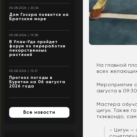
05.08.2026 | 20:36
Дом Гэсэра появится на
Братском море
05.08.2026 | 19:38
В Улан-Удэ пройдет
форум по переработке
лекарственных
растений
На главной пл
всех желающих
05.08.2026 | 15:21
Прогноз погоды в
Бурятии на 06 августа
Мероприятие с
2026 года
августа в 09:3
Мастера обуча
цигун. Также г
Все новости
тхэквондо, сам
- Цигун —
сочетающа