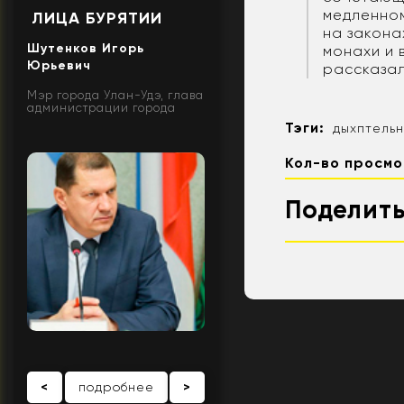
медленном
ЛИЦА БУРЯТИИ
на закона
Шутенков Игорь
монахи и 
Юрьевич
рассказал
Мэр города Улан-Удэ, глава
администрации города
Тэги:
дыхптельн
Кол-во просмо
Поделить
<
подробнее
>