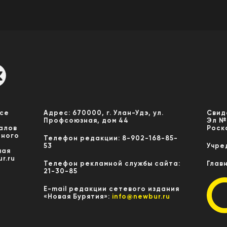
Все
Адрес: 670000, г. Улан-Удэ, ул.
Свид
Профсоюзная, дом 44
Эл №
алов
Роск
нного
Телефон редакции: 8-902-168-85-
53
Учре
мая
r.ru
Телефон рекламной службы сайта:
Глав
21-30-85
E-mail редакции сетевого издания
«Новая Бурятия»:
info@newbur.ru