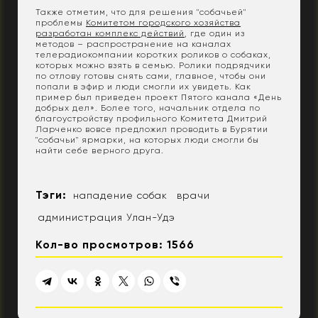
Также отметим, что для решения "собачьей"
проблемы
Комитетом городского хозяйства
разработан комплекс действий
, где один из
методов – распространение на каналах
телерадиокомпании коротких роликов о собаках,
которых можно взять в семью. Ролики подрядчики
по отлову готовы снять сами, главное, чтобы они
попали в эфир и люди смогли их увидеть. Как
пример был приведен проект Пятого канала «День
добрых дел». Более того, начальник отдела по
благоустройству профильного Комитета Дмитрий
Ларченко вовсе предложил проводить в Бурятии
"собачьи" ярмарки, на которых люди смогли бы
найти себе верного друга.
Тэги:
нападение собак
врачи
администрация Улан-Удэ
Кол-во просмотров: 1566