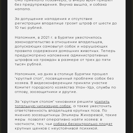
без предупреждения. Внучка вышла, и собака
напала.
За допущение нападения и отсутствие
регистрации владелице грозит штраф от шести до
10 тыс рублей.
Напомним, в 2021 г. в Бурятии ужесточилось
законодательство в отношении владельцев,
допускающих самовыгул собак и нарушающих
правила содержания домашних животных. Теперь
предусмотрено наложение административных
штрафов на граждан в размере от трех до пяти
тысяч рублей.
Напомним, на днях в столице Бурятии прошел
"круглый стол", посвященный проблеме собак без
хозяев. В видеоконференции приняли участие
Комитет городского хозяйства Улан-Удэ, службы по
отлову, зоозащитники и другие.
За "круглым столом" чиновники решили
усилить
тотальную чипизацию собак
, а также ужесточить
ответственность владельцев крупных псов. По
мнению зоозащитницы Эльмиры Жихаревой, такие
меры позволят оперативно найти хозяев: в
частности, тех, чьи
собаки бесконтрольно плодят
крупных щенков с неустойчивой психикой.