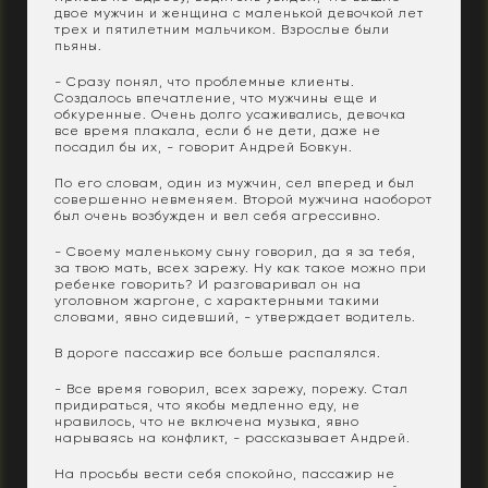
двое мужчин и женщина с маленькой девочкой лет
трех и пятилетним мальчиком. Взрослые были
пьяны.
- Сразу понял, что проблемные клиенты.
Создалось впечатление, что мужчины еще и
обкуренные. Очень долго усаживались, девочка
все время плакала, если б не дети, даже не
посадил бы их, - говорит Андрей Бовкун.
По его словам, один из мужчин, сел вперед и был
совершенно невменяем. Второй мужчина наоборот
был очень возбужден и вел себя агрессивно.
- Своему маленькому сыну говорил, да я за тебя,
за твою мать, всех зарежу. Ну как такое можно при
ребенке говорить? И разговаривал он на
уголовном жаргоне, с характерными такими
словами, явно сидевший, - утверждает водитель.
В дороге пассажир все больше распалялся.
- Все время говорил, всех зарежу, порежу. Стал
придираться, что якобы медленно еду, не
нравилось, что не включена музыка, явно
нарываясь на конфликт, - рассказывает Андрей.
На просьбы вести себя спокойно, пассажир не