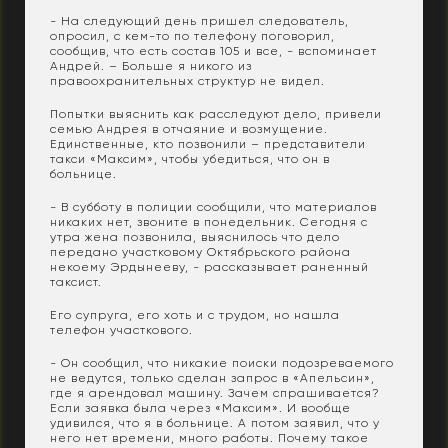
- На следующий день пришел следователь,
опросил, с кем-то по телефону поговорил,
сообщив, что есть состав 105 и все, - вспоминает
Андрей. – Больше я никого из
правоохранительных структур не видел.
Попытки выяснить как расследуют дело, привели
семью Андрея в отчаяние и возмущение.
Единственные, кто позвонили – представители
такси «Максим», чтобы убедиться, что он в
больнице.
- В субботу в полиции сообщили, что материалов
никаких нет, звоните в понедельник. Сегодня с
утра жена позвонила, выяснилось что дело
передано участковому Октябрьского района
некоему Эрдынееву, - рассказывает раненный
таксист.
Его супруга, его хоть и с трудом, но нашла
телефон участкового.
- Он сообщил, что никакие поиски подозреваемого
не ведутся, только сделан запрос в «Апельсин»,
где я арендовал машину. Зачем спрашивается?
Если заявка была через «Максим». И вообще
удивился, что я в больнице. А потом заявил, что у
него нет времени, много работы. Почему такое