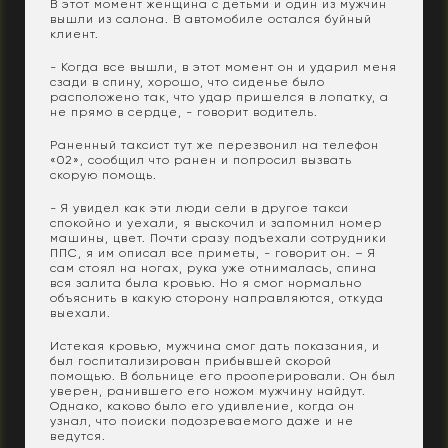
В этот момент женщина с детьми и один из мужчин
вышли из салона. В автомобиле остался буйный
клиент.
- Когда все вышли, в этот момент он и ударил меня
сзади в спину, хорошо, что сиденье было
расположено так, что удар пришелся в лопатку, а
не прямо в сердце, - говорит водитель.
Раненный таксист тут же перезвонил на телефон
«02», сообщил что ранен и попросил вызвать
скорую помощь.
- Я увидел как эти люди сели в другое такси
спокойно и уехали, я выскочил и запомнил номер
машины, цвет. Почти сразу подъехали сотрудники
ППС, я им описал все приметы, - говорит он. – Я
сам стоял на ногах, рука уже отнималась, спина
вся залита была кровью. Но я смог нормально
объяснить в какую сторону направляются, откуда
выехали.
Истекая кровью, мужчина смог дать показания, и
был госпитализирован прибывшей скорой
помощью. В больнице его прооперировали. Он был
уверен, ранившего его ножом мужчину найдут.
Однако, каково было его удивление, когда он
узнал, что поиски подозреваемого даже и не
ведутся.