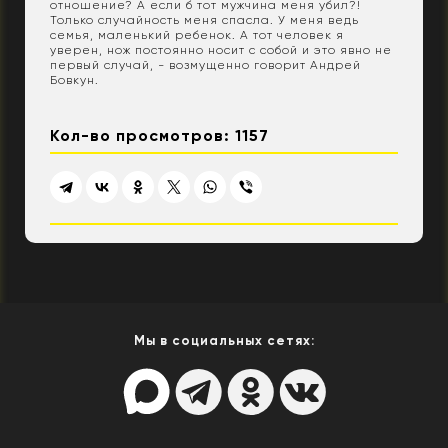
отношение? А если б тот мужчина меня убил?!
Только случайность меня спасла. У меня ведь
семья, маленький ребенок. А тот человек я
уверен, нож постоянно носит с собой и это явно не
первый случай, - возмущенно говорит Андрей
Бовкун.
Кол-во просмотров: 1157
Мы в социальных сетях: