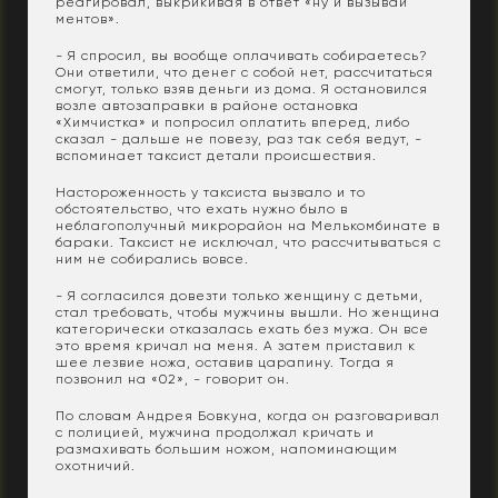
реагировал, выкрикивая в ответ «ну и вызывай
ментов».
- Я спросил, вы вообще оплачивать собираетесь?
Они ответили, что денег с собой нет, рассчитаться
смогут, только взяв деньги из дома. Я остановился
возле автозаправки в районе остановка
«Химчистка» и попросил оплатить вперед, либо
сказал - дальше не повезу, раз так себя ведут, -
вспоминает таксист детали происшествия.
Настороженность у таксиста вызвало и то
обстоятельство, что ехать нужно было в
неблагополучный микрорайон на Мелькомбинате в
бараки. Таксист не исключал, что рассчитываться с
ним не собирались вовсе.
- Я согласился довезти только женщину с детьми,
стал требовать, чтобы мужчины вышли. Но женщина
категорически отказалась ехать без мужа. Он все
это время кричал на меня. А затем приставил к
шее лезвие ножа, оставив царапину. Тогда я
позвонил на «02», - говорит он.
По словам Андрея Бовкуна, когда он разговаривал
с полицией, мужчина продолжал кричать и
размахивать большим ножом, напоминающим
охотничий.