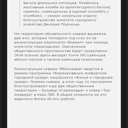
выгула домашних питомцев. Появились
массивные клумбы из архитектурного бетона,
скамеек, совмещенных в единый ансамбль с
клумбами, – сказал начальник отдела
благоустройства комитета городского
хозяйства Дмитрий Ларченко.
На территории обновленного сквера высажены
две ели, которые попадали под снос из-за
реконструкции аэропорта «Байкал» при помощи
агрегата-пересадчика. Озеленение
общественного пространства будет продолжено.
Этой осенью здесь высадят почти 160 саженцев
яблони лесной и тысяча саженцев кизильника.
Реконструкция сквера «Яблоневый» ведется в
рамках программы «Формирование комфортной
городской среды» нацпроекта «Жилье и городская
среда». Помимо сквера, в этом году по программе
благоустраивают еще две общественные
территории – бульвар «Сиреневый» и сквер «Три
медведя» в мкрн ПВЗ. В общей сложности на это
выделено более 60 млн рублей.