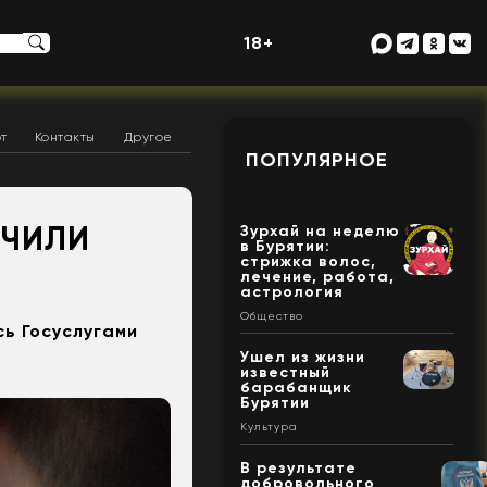
18+
т
Контакты
Другое
ПОПУЛЯРНОЕ
УЧИЛИ
Зурхай на неделю
в Бурятии:
стрижка волос,
лечение, работа,
астрология
Общество
ь Госуслугами
Ушел из жизни
известный
барабанщик
Бурятии
Культура
В результате
добровольного