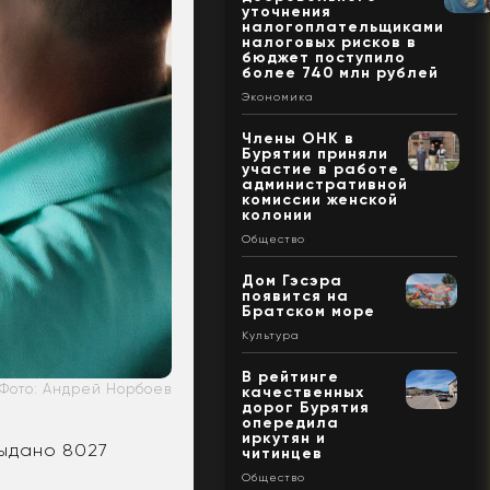
уточнения
налогоплательщиками
налоговых рисков в
бюджет поступило
более 740 млн рублей
Экономика
Члены ОНК в
Бурятии приняли
участие в работе
административной
комиссии женской
колонии
Общество
Дом Гэсэра
появится на
Братском море
Культура
В рейтинге
Фото: Андрей Норбоев
качественных
дорог Бурятия
опередила
иркутян и
выдано 8027
читинцев
Общество