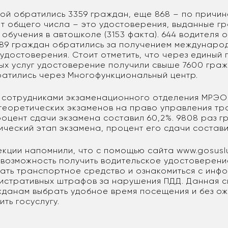
ной обратились 3359 граждан, еще 868 – по причин
от общего числа – это удостоверения, выданные г
обучения в автошколе (3153 факта). 644 водителя 
489 граждан обратились за получением междунаро
удостоверения. Стоит отметить, что через единый
ых услуг удостоверение получили свыше 7600 граж
ратились через Многофункциональный центр.
 сотрудниками экзаменационного отделения МРЭО
 теоретических экзаменов на право управления т
роцент сдачи экзамена составил 60,2%. 9808 раз 
ческий этап экзамена, процент его сдачи состави
екции напомнили, что с помощью сайта www.gosuslu
 возможность получить водительское удостоверени
ать транспортное средство и ознакомиться с инф
истративных штрафов за нарушения ПДД. Данная 
жданам выбрать удобное время посещения и без ож
ть госуслугу.