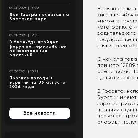
В связи с заме
05.08.2026 | 20:36
хищения. 40% 
Дом Гэсэра появится на
Братском море
впервые после 
категорию, а 
водительского 
05.08.2026 | 19:38
Государственн
В Улан-Удэ пройдет
заявителей об
форум по переработке
лекарственных
растений
С начала года
принято 12889
средствами. П
05.08.2026 | 15:21
сдавали практи
Прогноз погоды в
Бурятии на 06 августа
2026 года
В Госавтоинсп
Бурятии имеют
зарегистриров
наличии админ
Все новости
позволяет гра
очереди получи