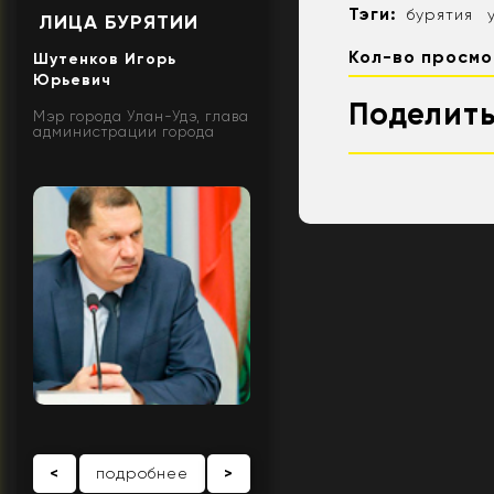
Тэги:
бурятия
ЛИЦА БУРЯТИИ
Кол-во просмо
Шутенков Игорь
Юрьевич
Поделить
Мэр города Улан-Удэ, глава
администрации города
<
подробнее
>