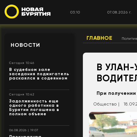
03:10
07.08.2026 г.
ГЛАВНОЕ
Полити
НОВОСТИ
Сегодня 10:46
В УЛАН
В судебном зале
заседания поджигатель
ВОДИТЕ
раскаялся в содеянном
При получении
Сегодня 10:42
Задолженность еще
Общество |
18.09.
одного работника в
Бурятии погашена в
полном объеме
06.08.2026 | 19:07
Прокуратура