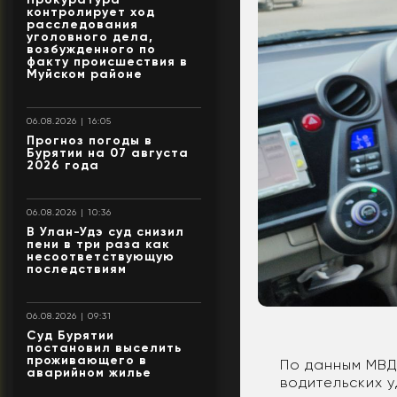
контролирует ход
расследования
уголовного дела,
возбужденного по
факту происшествия в
Муйском районе
06.08.2026 | 16:05
Прогноз погоды в
Бурятии на 07 августа
2026 года
06.08.2026 | 10:36
В Улан-Удэ суд снизил
пени в три раза как
несоответствующую
последствиям
06.08.2026 | 09:31
Суд Бурятии
постановил выселить
проживающего в
По данным МВД
аварийном жилье
водительских 