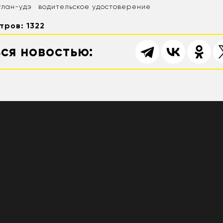
улан-удэ
водительское удостоверение
тров: 1322
ся новостью: