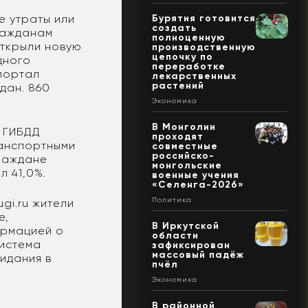
е утраты или
Бурятия готовится
создать
ражданам
полноценную
открыли новую
производственную
цепочку по
дного
переработке
 портал
лекарственных
растений
дан. 860
Экономика
В Монголии
 ГИБДД
проходят
ранспортными
совместные
российско-
граждане
монгольские
л 41,0%.
военные учения
«Селенга-2026»
Политика
gi.ru жители
е,
В Иркутской
ормацией о
области
система
зафиксирован
массовый падёж
идания в
пчёл
Экономика
В районной