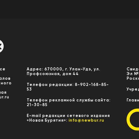
Все
Адрес: 670000, г. Улан-Удэ, ул.
Свид
Профсоюзная, дом 44
Эл №
алов
Роск
нного
Телефон редакции: 8-902-168-85-
53
Учре
мая
r.ru
Телефон рекламной службы сайта:
Глав
21-30-85
E-mail редакции сетевого издания
«Новая Бурятия»:
info@newbur.ru