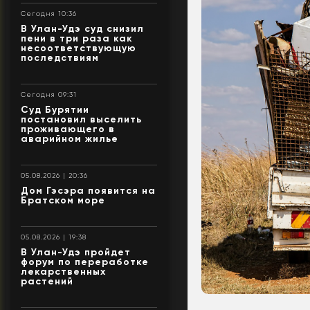
Сегодня 10:36
В Улан-Удэ суд снизил
пени в три раза как
несоответствующую
последствиям
Сегодня 09:31
Суд Бурятии
постановил выселить
проживающего в
аварийном жилье
05.08.2026 | 20:36
Дом Гэсэра появится на
Братском море
05.08.2026 | 19:38
В Улан-Удэ пройдет
форум по переработке
лекарственных
растений