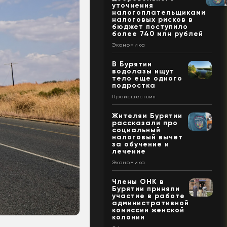
уточнения
налогоплательщиками
налоговых рисков в
бюджет поступило
более 740 млн рублей
Экономика
В Бурятии
водолазы ищут
тело еще одного
подростка
Происшествия
Жителям Бурятии
рассказали про
социальный
налоговый вычет
за обучение и
лечение
Экономика
Члены ОНК в
Бурятии приняли
участие в работе
административной
комиссии женской
колонии