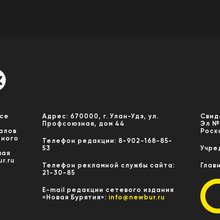
Все
Адрес: 670000, г. Улан-Удэ, ул.
Свид
Профсоюзная, дом 44
Эл №
алов
Роск
нного
Телефон редакции: 8-902-168-85-
53
Учре
мая
r.ru
Телефон рекламной службы сайта:
Глав
21-30-85
E-mail редакции сетевого издания
«Новая Бурятия»:
info@newbur.ru