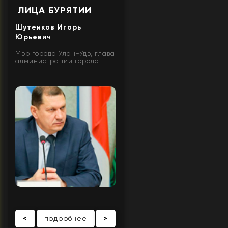
ЛИЦА БУРЯТИИ
Шутенков Игорь
Юрьевич
Мэр города Улан-Удэ, глава
администрации города
<
подробнее
>