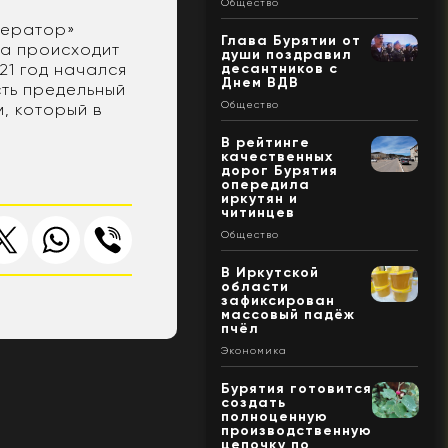
Общество
ператор»
Глава Бурятии от
ра происходит
души поздравил
21 год начался
десантников с
Днем ВДВ
сть предельный
Общество
, который в
В рейтинге
качественных
дорог Бурятия
опередила
иркутян и
читинцев
Общество
В Иркутской
области
зафиксирован
массовый падёж
пчёл
Экономика
Бурятия готовится
создать
полноценную
производственную
цепочку по