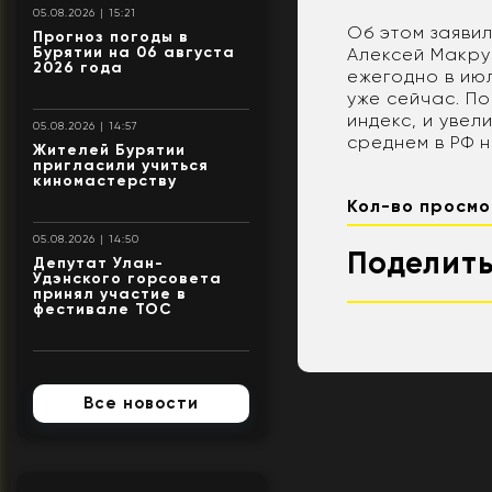
05.08.2026 | 15:21
Об этом заяви
Прогноз погоды в
Бурятии на 06 августа
Алексей Макру
2026 года
ежегодно в ию
уже сейчас. П
индекс, и увел
05.08.2026 | 14:57
среднем в РФ н
Жителей Бурятии
пригласили учиться
киномастерству
Кол-во просмо
05.08.2026 | 14:50
Поделить
Депутат Улан-
Удэнского горсовета
принял участие в
фестивале ТОС
Все новости