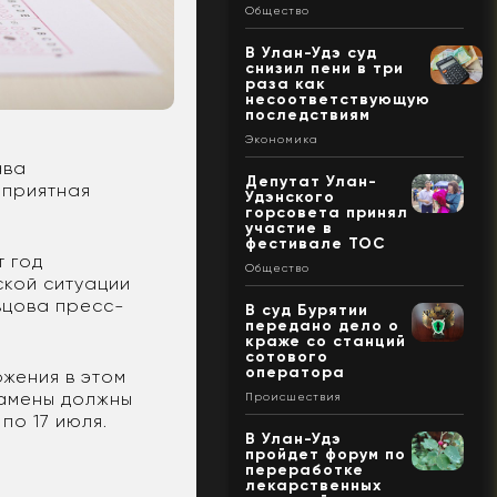
Общество
В Улан-Удэ суд
снизил пени в три
раза как
несоответствующую
последствиям
Экономика
ава
Депутат Улан-
оприятная
Удэнского
горсовета принял
участие в
фестивале ТОС
т год
Общество
ской ситуации
вцова пресс-
В суд Бурятии
передано дело о
краже со станций
сотового
оператора
ожения в этом
замены должны
Происшествия
по 17 июля.
В Улан-Удэ
пройдет форум по
переработке
лекарственных