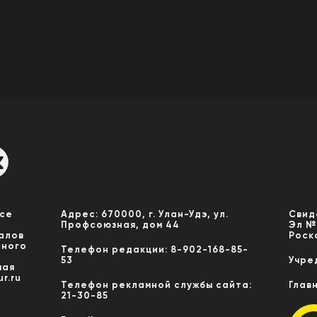
Все
Адрес: 670000, г. Улан-Удэ, ул.
Свид
Профсоюзная, дом 44
Эл №
алов
Роск
нного
Телефон редакции: 8-902-168-85-
53
Учре
мая
r.ru
Телефон рекламной службы сайта:
Глав
21-30-85