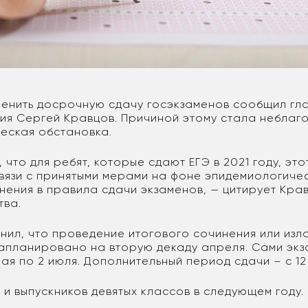
енить досрочную сдачу госэкзаменов сообщил гл
я Сергей Кравцов. Причиной этому стала неблаг
еская обстановка.
 что для ребят, которые сдают ЕГЭ в 2021 году, это
связи с принятыми мерами на фоне эпидемиологиче
енения в правила сдачи экзаменов, — цитирует Кра
тва.
нил, что проведение итогового сочинения или изл
запланировано на вторую декаду апреля. Сами эк
мая по 2 июля. Дополнительный период сдачи – с 12 
 и выпускников девятых классов в следующем году.