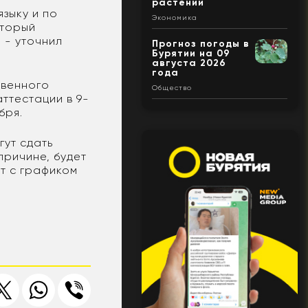
растений
языку и по
Экономика
оторый
 - уточнил
Прогноз погоды в
Бурятии на 09
августа 2026
года
твенного
Общество
ттестации в 9-
бря.
гут сдать
причине, будет
т с графиком