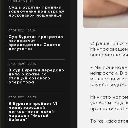
08.08.2026 | 11:11
Суд в Бурятии продлил
заключение под стражу
московской мошеннице
07.08.2026 | 22:24
Суд Бурятии прекратил
полномочия
О решении отм
председателя Совета
депутатов
Минпросвещени
эпидемиологич
07.08.2026 | 20:35
- Мы понимаем,
В суд Бурятии передано
непростой. В 
дело о краже со
станций сотового
мы внесли изм
оператора
служба ведомс
Министр напом
07.08.2026 | 20:33
учебном году 
В Бурятии пройдет VII
международный
провести с 31 
легкоатлетический
марафон "Чистый
Байкал"
То же касается