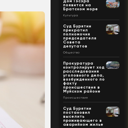
Дом Гэсэра
появится на
Братском море
Культура
Суд Бурятии
прекратил
полномочия
председателя
Совета
депутатов
Общество
Прокуратура
контролирует ход
расследования
уголовного дела,
возбужденного по
факту
происшествия в
Муйском районе
Происшествия
Суд Бурятии
постановил
выселить
проживающего в
аварийном жилье