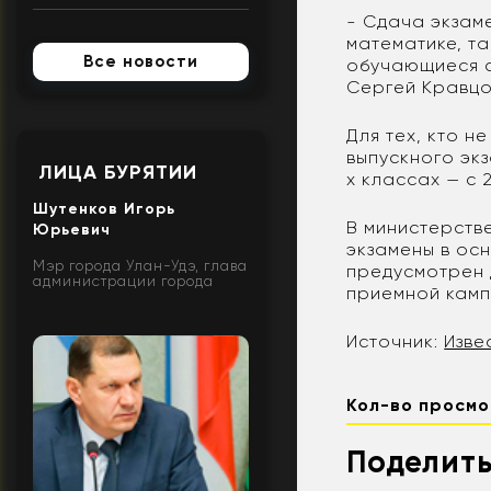
- Сдача экзаме
математике, т
Все новости
обучающиеся с
Сергей Кравцо
Для тех, кто н
выпускного экз
ЛИЦА БУРЯТИИ
х классах — с 
Шутенков Игорь
В министерстве
Юрьевич
экзамены в ос
Мэр города Улан-Удэ, глава
предусмотрен 
администрации города
приемной кампа
Источник:
Изве
Кол-во просмо
Поделить