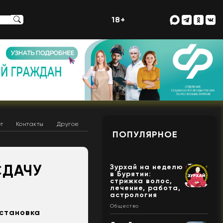
18+
т
Контакты
Другое
ПОПУЛЯРНОЕ
СДАЧУ
Зурхай на неделю
в Бурятии:
стрижка волос,
лечение, работа,
астрология
Общество
бстановка