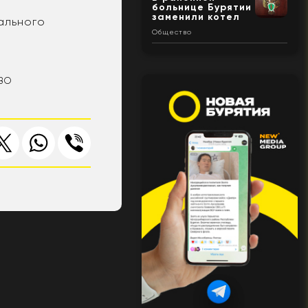
больнице Бурятии
заменили котел
ального
Общество
СВО