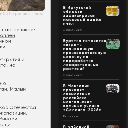
В Иркутской
области
м03 (скриншот видео)
зафиксирован
массовый падёж
пчёл
е наставников».
Экономика
 аллей
енной
Бурятия готовится
создать
ки.
полноценную
производственную
цепочку по
открытия и
переработке
та, на
лекарственных
растений
Экономика
ё 6
В Монголии
ган, Малый
проходят
совместные
российско-
монгольские
военные учения
ков Отечества
«Селенга-2026»
экспозиции,
Политика
бинами,
рощи.
В районной