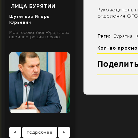
ЛИЦА БУРЯТИИ
Руководитель 
отделения ОГО
Шутенков Игорь
Юрьевич
Мэр города Улан-Удэ, глава
Тэги:
Бурятия
администрации города
Кол-во просмо
Поделить
<
подробнее
>