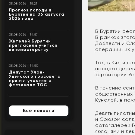
05.08.2026 | 15:21
Прогноз погоды в
Бурятии на 06 августа
2026 года
В Бурятии реал
05.08.2026 | 14:57
В рамках этог
Жителей Бурятии
Доблести и Сл
пригласили учиться
операции, их 
киномастерству
Так, в Кяхтин
05.08.2026 | 14:50
посадка дерев
Депутат Улан-
территории Уст
Удэнского горсовета
принял участие в
фестивале ТОС
В течение сен
общественных 
Куналей, в пож
Все новости
Девять пилотн
и Союзом солд
фотогалереи Г
яблонями и де