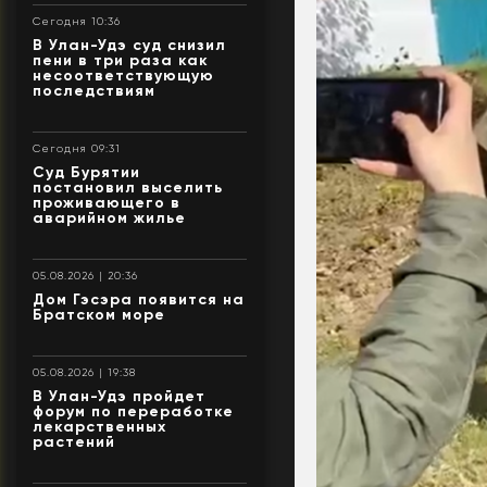
Сегодня 10:36
В Улан-Удэ суд снизил
пени в три раза как
несоответствующую
последствиям
Сегодня 09:31
Суд Бурятии
постановил выселить
проживающего в
аварийном жилье
05.08.2026 | 20:36
Дом Гэсэра появится на
Братском море
05.08.2026 | 19:38
В Улан-Удэ пройдет
форум по переработке
лекарственных
растений