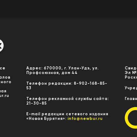
Все
Адрес: 670000, г. Улан-Удэ, ул.
Свид
Профсоюзная, дом 44
Эл №
алов
Роск
нного
Телефон редакции: 8-902-168-85-
53
Учре
мая
r.ru
Телефон рекламной службы сайта:
Глав
21-30-85
E-mail редакции сетевого издания
«Новая Бурятия»:
info@newbur.ru