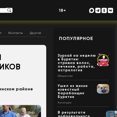
18+
т
Контакты
Другое
ПОПУЛЯРНОЕ
И
Зурхай на неделю
в Бурятии:
стрижка волос,
НИКОВ
лечение, работа,
астрология
Общество
Ушел из жизни
инском районе
известный
барабанщик
Бурятии
Культура
В результате
добровольного