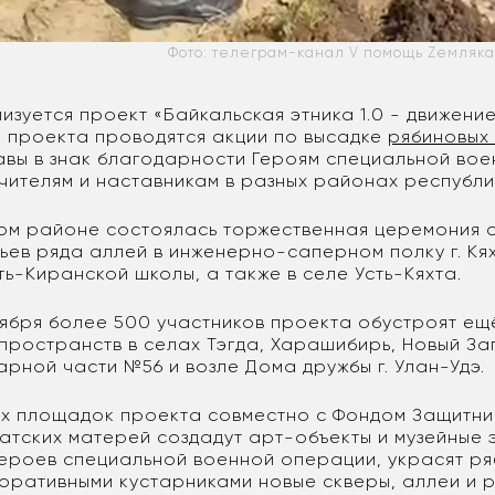
Фото: телеграм-канал V помощь Zемляка
изуется проект «Байкальская этника 1.0 - движени
о проекта проводятся акции по высадке
рябиновых
авы в знак благодарности Героям специальной во
учителям и наставникам в разных районах республи
ском районе состоялась торжественная церемония 
ьев ряда аллей в инженерно-саперном полку г. Кях
ь-Киранской школы, а также в селе Усть-Кяхта.
тября более 500 участников проекта обустроят ещ
пространств в селах Тэгда, Харашибирь, Новый За
арной части №56 и возле Дома дружбы г. Улан-Удэ.
ых площадок проекта совместно с Фондом Защитни
атских матерей создадут арт-объекты и музейные 
ероев специальной военной операции, украсят ря
коративными кустарниками новые скверы, аллеи и 