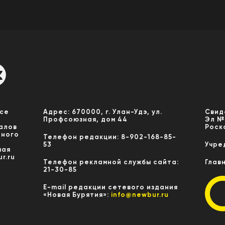
Все
Адрес: 670000, г. Улан-Удэ, ул.
Свид
Профсоюзная, дом 44
Эл №
алов
Роск
нного
Телефон редакции: 8-902-168-85-
53
Учре
мая
r.ru
Телефон рекламной службы сайта:
Глав
21-30-85
E-mail редакции сетевого издания
«Новая Бурятия»:
info@newbur.ru