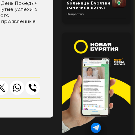
 День Победы»
больнице Бурятии
заменили котел
нутые успехи в
ного
Общество
, проявленные