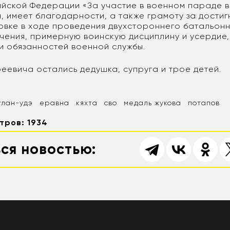
йской Федерации «За участие в военном параде в
а, имеет благодарности, а также грамоту за достиг
овке в ходе проведения двухстороннего батальон
учения, примерную воинскую дисциплину и усердие
и обязанностей военной службы.
еевича остались дедушка, супруга и трое детей.
улан-удэ
еравна
кяхта
сво
медаль жукова
потапов
тров: 1934
ся новостью: