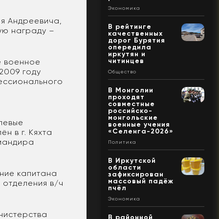
Экономика
я Андреевича,
В рейтинге
ую награду –
качественных
дорог Бурятия
опередила
иркутян и
читинцев
е военное
2009 году
Общество
ессионального
В Монголии
проходят
совместные
российско-
монгольские
елевые
военные учения
«Селенга-2026»
н в г. Кяхта
омандира
Политика
В Иркутской
области
ание капитана
зафиксирован
массовый падёж
 отделения в/ч
пчёл
Экономика
нистерства
В районной