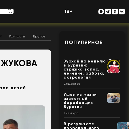
18+
т
Контакты
Другое
ПОПУЛЯРНОЕ
 ЖУКОВА
Зурхай на неделю
в Бурятии:
стрижка волос,
лечение, работа,
астрология
Общество
трое детей
Ушел из жизни
известный
барабанщик
Бурятии
Культура
В результате
добровольного