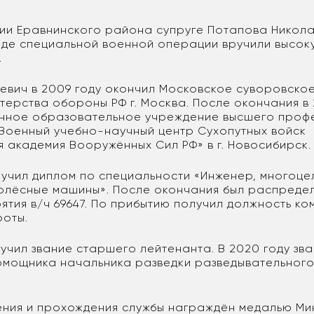
ии Еравнинского района супруге Потапова Никола
оде специальной военной операции вручили высок
.
евич в 2009 году окончил Московское суворовско
терства обороны РФ г. Москва. После окончания в 
енное образовательное учреждение высшего проф
Военный учебно-научный центр Сухопутных войск
 академия Вооружённых Сил РФ» в г. Новосибирск.
олучил диплом по специальности «Инженер, многоц
олёсные машины». После окончания был распределё
рятия в/ч 69647. По прибытию получил должность к
роты.
лучил звание старшего лейтенанта. В 2020 году зв
омощника начальника разведки разведывательного
ения и прохождения службы награждён медалью Ми