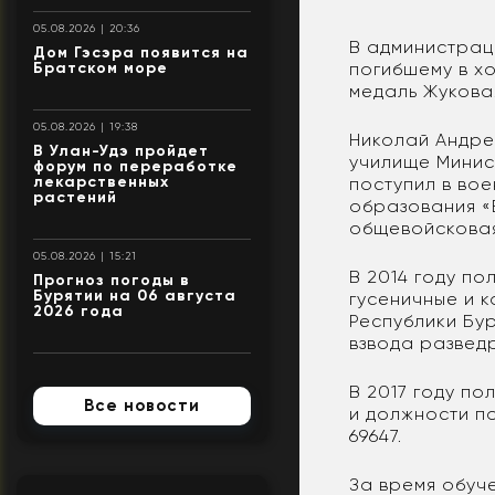
05.08.2026 | 20:36
В администрац
Дом Гэсэра появится на
погибшему в х
Братском море
медаль Жукова
05.08.2026 | 19:38
Николай Андре
В Улан-Удэ пройдет
училище Минис
форум по переработке
лекарственных
поступил в во
растений
образования «
общевойсковая
05.08.2026 | 15:21
В 2014 году п
Прогноз погоды в
Бурятии на 06 августа
гусеничные и к
2026 года
Республики Бу
взвода развед
В 2017 году по
Все новости
и должности п
69647.
За время обуч