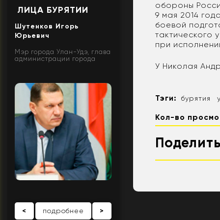
обороны Росси
ЛИЦА БУРЯТИИ
9 мая 2014 год
боевой подгот
Шутенков Игорь
тактического 
Юрьевич
при исполнени
Мэр города Улан-Удэ, глава
администрации города
У Николая Андр
Тэги:
бурятия
Кол-во просмо
Поделить
<
подробнее
>