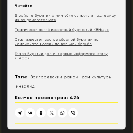
Читайте:
В районе Бурятии отчим убил супругу и падчерицу
из-за домогательств
Трагически погиб известный бурятский КВНщик
Стал известен состав сборной Бурятии на
чемпионате России по вольной борьбе
Глава Бурятии дал интервью информагентству
«ТАСС»
Тэги:
Заиграевский район
дом культуры
инвалид
Кол-во просмотров: 426