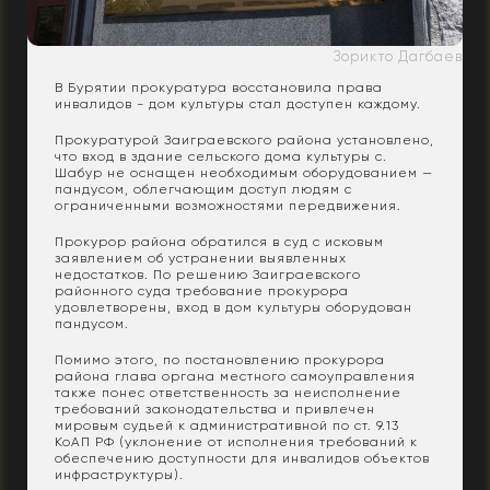
Зорикто Дагбаев
В Бурятии прокуратура восстановила права
инвалидов - дом культуры стал доступен каждому.
Прокуратурой Заиграевского района установлено,
что вход в здание сельского дома культуры с.
Шабур не оснащен необходимым оборудованием —
пандусом, облегчающим доступ людям с
ограниченными возможностями передвижения.
Прокурор района обратился в суд с исковым
заявлением об устранении выявленных
недостатков. По решению Заиграевского
районного суда требование прокурора
удовлетворены, вход в дом культуры оборудован
пандусом.
Помимо этого, по постановлению прокурора
района глава органа местного самоуправления
также понес ответственность за неисполнение
требований законодательства и привлечен
мировым судьей к административной по ст. 9.13
КоАП РФ (уклонение от исполнения требований к
обеспечению доступности для инвалидов объектов
инфраструктуры).