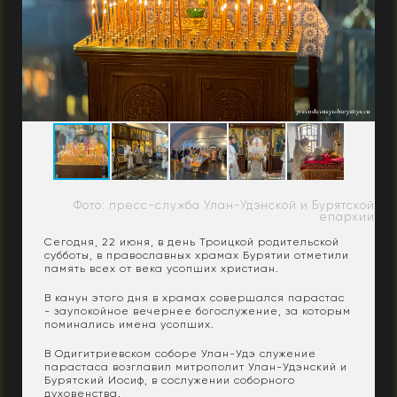
Фото: пресс-служба Улан-Удэнской и Бурятской
епархии
Сегодня, 22 июня, в день Троицкой родительской
субботы, в православных храмах Бурятии отметили
память всех от века усопших христиан.
В канун этого дня в храмах совершался парастас
- заупокойное вечернее богослужение, за которым
поминались имена усопших.
В Одигитриевском соборе Улан-Удэ служение
парастаса возглавил митрополит Улан-Удэнский и
Бурятский Иосиф, в сослужении соборного
духовенства.