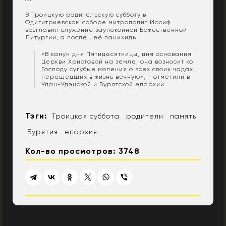
В Троицкую родительскую субботу в
Одигитриевском соборе митрополит Иосиф
возглавил служение заупокойной Божественной
Литургии, а после неё панихиды.
«В канун дня Пятидесятницы, дня основания
Церкви Христовой на земле, она возносит ко
Господу сугубые моления о всех своих чадах,
перешедших в жизнь вечную», - отметили в
Улан-Удэнской и Бурятской епархии.
Тэги:
Троицкая суббота
родители
память
Бурятия
епархия
Кол-во просмотров: 3748