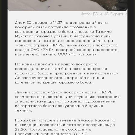
Фото: ГО и ЧС Бурятии
Днем 30 января, в 14:37 на центральный пункт
пожарной связи поступило сообщение о
возгорании гаражного бокса в поселке Таксимо
Муйского района Бурятии. К месту вызова были
направлены пожарные подразделения 14-го ра
йонного отряда ГПС РБ, личный состав пожарного
поезда ОАО «РЖД», пожарной команды аэропорта,
привлечена техника ООО «Магистраль».
На момент прибытия первого пожарного
подразделения огнем была охвачена кровля
гаражного бокса и пристроенной к нему котельной.
Со слов очевидцев огонь перешёл с крыши
котельной на крышу гаражного бокса.
Личным составом 52-ой пожарной части ГПС РБ
совместно с привлечёнными к тушению возгорания
специалистами других пожарных подразделений
из гаражного бокса эвакуировано 8 единиц
техники.
Пожар был потушен в течение 4 часов. Работы по
ликвидации последствий пожара проводились до
22:20. Пострадавших нет, сообщили в
Республиканском агентстве ГО и ЧС.