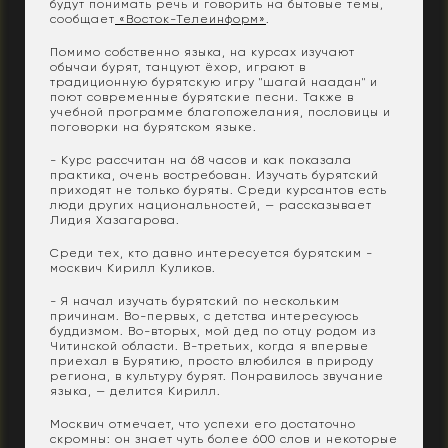
будут понимать речь и говорить на бытовые темы,
сообщает
«Восток-Телеинформ»
.
Помимо собственно языка, на курсах изучают
обычаи бурят, танцуют ёхор, играют в
традиционную бурятскую игру "шагай наадан" и
поют современные бурятские песни. Также в
учебной программе благопожелания, пословицы и
поговорки на бурятском языке.
- Курс рассчитан на 68 часов и как показала
практика, очень востребован. Изучать бурятский
приходят не только буряты. Среди курсантов есть
люди других национальностей, — рассказывает
Лидия Хазагарова.
Среди тех, кто давно интересуется бурятским -
москвич Кирилл Куликов.
- Я начал изучать бурятский по нескольким
причинам. Во-первых, с детства интересуюсь
буддизмом. Во-вторых, мой дед по отцу родом из
Читинской области. В-третьих, когда я впервые
приехал в Бурятию, просто влюбился в природу
региона, в культуру бурят. Понравилось звучание
языка, — делится Кирилл.
Москвич отмечает, что успехи его достаточно
скромны: он знает чуть более 600 слов и некоторые