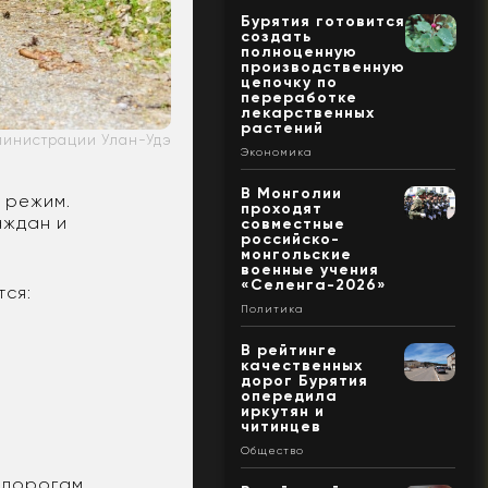
Бурятия готовится
создать
полноценную
производственную
цепочку по
переработке
лекарственных
растений
министрации Улан-Удэ
Экономика
В Монголии
 режим.
проходят
аждан и
совместные
российско-
монгольские
военные учения
«Селенга-2026»
тся:
Политика
В рейтинге
качественных
дорог Бурятия
опередила
иркутян и
читинцев
Общество
 дорогам