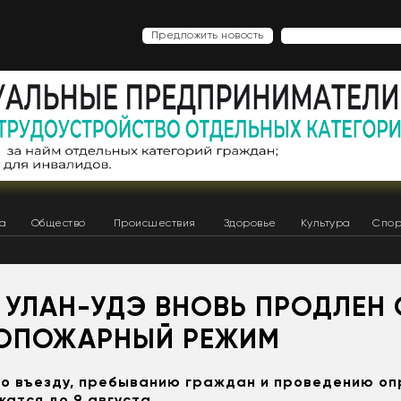
Предложить новость
ка
Общество
Происшествия
Здоровье
Культура
Спор
Х УЛАН-УДЭ ВНОВЬ ПРОДЛЕН
ОПОЖАРНЫЙ РЕЖИМ
по въезду, пребыванию граждан и проведению о
атся до 9 августа