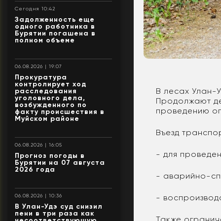
Сегодня 10:42
Задолженность еще
одного работника в
Бурятии погашена в
полном объеме
06.08.2026 | 19:07
Прокуратура
контролирует ход
В лесах Улан-
расследования
уголовного дела,
Продолжают де
возбужденного по
проведению оп
факту происшествия в
Муйском районе
Въезд транспо
06.08.2026 | 16:05
- для проведе
Прогноз погоды в
Бурятии на 07 августа
2026 года
- аварийно-сп
06.08.2026 | 10:36
- воспроизводс
В Улан-Удэ суд снизил
пени в три раза как
Также огранич
несоответствующую