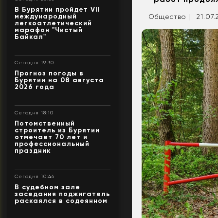
В Бурятии пройдет VII
международный
Общество |
21.07.
легкоатлетический
марафон "Чистый
Байкал"
Сегодня 19:30
Прогноз погоды в
Бурятии на 08 августа
2026 года
Сегодня 18:10
Потомственный
строитель из Бурятии
отмечает 70 лет и
профессиональный
праздник
Сегодня 10:46
В судебном зале
заседания поджигатель
раскаялся в содеянном