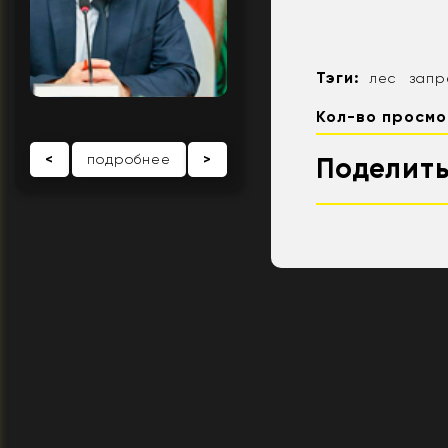
Тэги:
лес
запр
Кол-во просмо
<
подробнее
>
Поделить