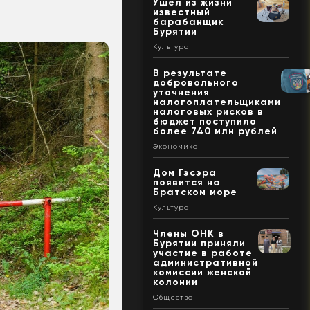
Ушел из жизни
известный
барабанщик
Бурятии
Культура
В результате
добровольного
уточнения
налогоплательщиками
налоговых рисков в
бюджет поступило
более 740 млн рублей
Экономика
Дом Гэсэра
появится на
Братском море
Культура
Члены ОНК в
Бурятии приняли
участие в работе
административной
комиссии женской
колонии
Общество