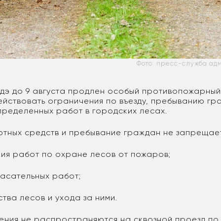
Фото: пресс-служба ад
Удэ до 9 августа продлен особый противопожарный
йствовать ограничения по въезду, пребыванию гр
ределенных работ в городских лесах.
ртных средств и пребывание граждан не запрещае
ния работ по охране лесов от пожаров;
асательных работ;
тва лесов и ухода за ними.
ения не распространяются на сквозной проезд по