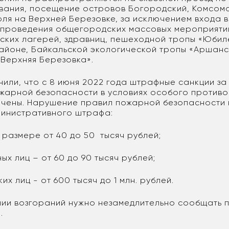
вания, посещение островов Богородский, Комсомо
оля на Верхней Березовке, за исключением входа 
 проведения общегородских массовых мероприятий
тских лагерей, здравниц, пешеходной тропы «Юбил
айоне, Байкальской экологической тропы «Аршан
 Верхняя Березовка».
нили, что с 8 июня 2022 года штрафные санкции з
жарной безопасности в условиях особого против
чены. Нарушение правил пожарной безопасности 
инистративного штрафа:
 размере от 40 до 50 тысяч рублей;
ых лиц – от 60 до 90 тысяч рублей;
их лиц - от 600 тысяч до 1 млн. рублей.
ии возгораний нужно незамедлительно сообщать 
.