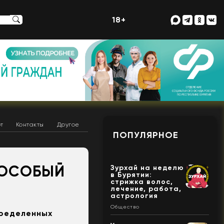
18+
т
Контакты
Другое
ПОПУЛЯРНОЕ
 ОСОБЫЙ
Зурхай на неделю
в Бурятии:
стрижка волос,
лечение, работа,
астрология
Общество
пределенных