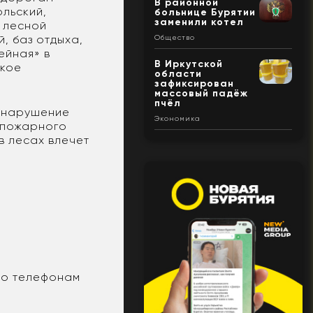
В районной
льский,
больнице Бурятии
заменили котел
в лесной
, баз отдыха,
Общество
ейная» в
В Иркутской
ское
области
зафиксирован
массовый падёж
пчёл
а нарушение
Экономика
опожарного
в лесах влечет
по телефонам