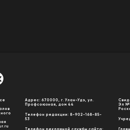
Все
Адрес: 670000, г. Улан-Удэ, ул.
Свид
Профсоюзная, дом 44
Эл №
алов
Роск
нного
Телефон редакции: 8-902-168-85-
53
Учре
мая
r.ru
Телефон рекламной службы сайта:
Глав