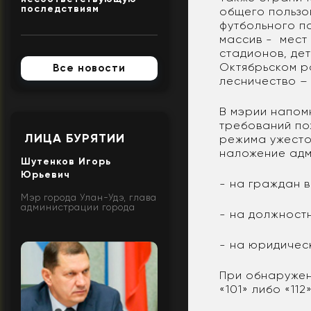
последствиям
общего пользо
футбольного п
массив - мест
стадионов, де
Октябрьском р
Все новости
лесничество –
В мэрии напом
требований по
ЛИЦА БУРЯТИИ
режима ужесто
наложение адм
Шутенков Игорь
Юрьевич
- на граждан в
Мэр города Улан-Удэ, глава
администрации города
- на должностн
- на юридическ
При обнаружен
«101» либо «112»