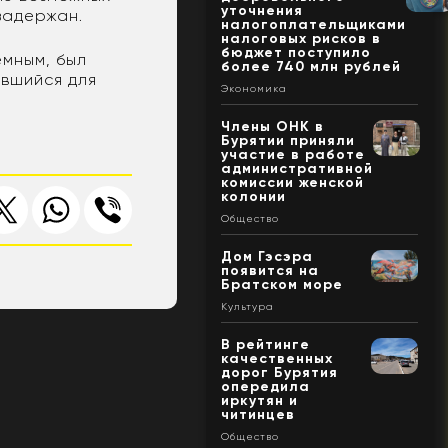
уточнения
задержан.
налогоплательщиками
налоговых рисков в
бюджет поступило
емным, был
более 740 млн рублей
авшийся для
Экономика
Члены ОНК в
Бурятии приняли
участие в работе
административной
комиссии женской
колонии
Общество
Дом Гэсэра
появится на
Братском море
Культура
В рейтинге
качественных
дорог Бурятия
опередила
иркутян и
читинцев
Общество