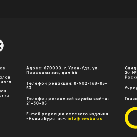
Все
Адрес: 670000, г. Улан-Удэ, ул.
Свид
Профсоюзная, дом 44
Эл №
алов
Роск
нного
Телефон редакции: 8-902-168-85-
53
Учре
мая
r.ru
Телефон рекламной службы сайта:
Глав
21-30-85
E-mail редакции сетевого издания
«Новая Бурятия»:
info@newbur.ru