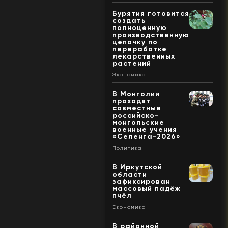
Бурятия готовится
создать
полноценную
производственную
цепочку по
переработке
лекарственных
растений
Экономика
В Монголии
проходят
совместные
российско-
монгольские
военные учения
«Селенга-2026»
Политика
В Иркутской
области
зафиксирован
массовый падёж
пчёл
Экономика
В районной