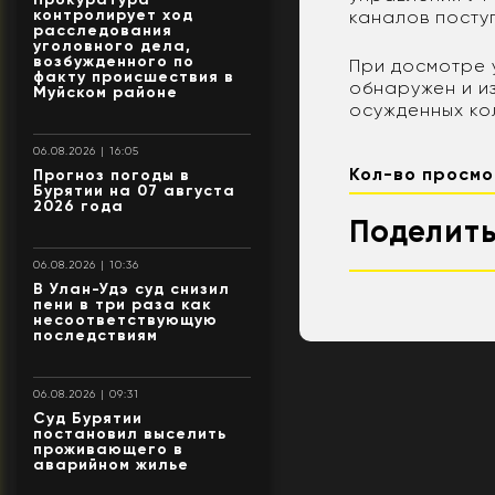
контролирует ход
каналов посту
расследования
уголовного дела,
возбужденного по
При досмотре 
факту происшествия в
обнаружен и и
Муйском районе
осужденных ко
06.08.2026 | 16:05
Кол-во просмо
Прогноз погоды в
Бурятии на 07 августа
2026 года
Поделить
06.08.2026 | 10:36
В Улан-Удэ суд снизил
пени в три раза как
несоответствующую
последствиям
06.08.2026 | 09:31
Суд Бурятии
постановил выселить
проживающего в
аварийном жилье