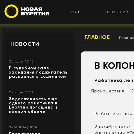
03:48
07.08.2026 г.
ГЛАВНОЕ
Полити
НОВОСТИ
Сегодня 10:46
В КОЛО
В судебном зале
заседания поджигатель
раскаялся в содеянном
Работника леч
Происшествия |
0
Сегодня 10:42
Задолженность еще
одного работника в
Бурятии погашена в
полном объеме
Работника леч
2 ноября по о
06.08.2026 | 19:07
управления УФ
Прокуратура