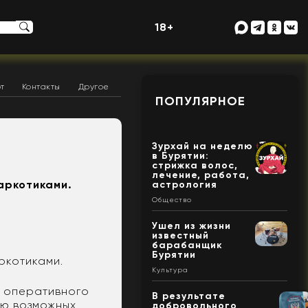
18+
т
Контакты
Другое
ПОПУЛЯРНОЕ
Зурхай на неделю
в Бурятии:
стрижка волос,
лечение, работа,
аркотиками.
астрология
Общество
Ушел из жизни
известный
барабанщик
Бурятии
ркотиками.
Культура
и оперативного
В результате
ию возможных
добровольного