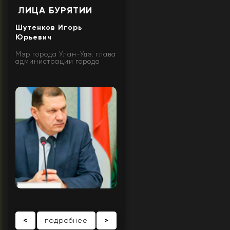
ЛИЦА БУРЯТИИ
Шутенков Игорь
Юрьевич
Мэр города Улан-Удэ, глава
администрации города
<
подробнее
>