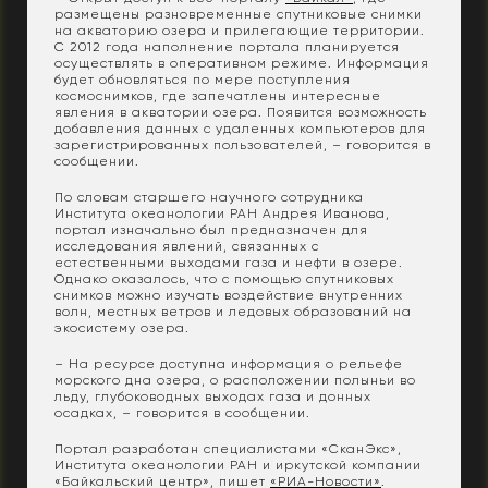
размещены разновременные спутниковые снимки
на акваторию озера и прилегающие территории.
С 2012 года наполнение портала планируется
осуществлять в оперативном режиме. Информация
будет обновляться по мере поступления
космоснимков, где запечатлены интересные
явления в акватории озера. Появится возможность
добавления данных с удаленных компьютеров для
зарегистрированных пользователей, – говорится в
сообщении.
По словам старшего научного сотрудника
Института океанологии РАН Андрея Иванова,
портал изначально был предназначен для
исследования явлений, связанных с
естественными выходами газа и нефти в озере.
Однако оказалось, что с помощью спутниковых
снимков можно изучать воздействие внутренних
волн, местных ветров и ледовых образований на
экосистему озера.
– На ресурсе доступна информация о рельефе
морского дна озера, о расположении полыньи во
льду, глубоководных выходах газа и донных
осадках, – говорится в сообщении.
Портал разработан специалистами «СканЭкс»,
Института океанологии РАН и иркутской компании
«Байкальский центр», пишет
«РИА-Новости»
.